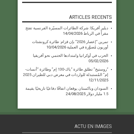
ARTICLES RECENTS
ديلير أفريكا: شركة الطائرات المسيّرة الفرنسية تفتح
مقراً في الرباط
14/04/2026
تمرين “إعصار 2026” بإن قزام: طائرة كرونشتات
أوريون مُصوَّرة في العملية
10/04/2026
الحرب في أوكرانيا وامتدادها الحتمي نحو أفريقيا
05/02/2026
“روستيخ” تطلق طائرة “ياك-130 إم” وطائرة “أنسات-
إم” المُستبدلة للواردات في معرض دبي للطيران 2025
12/11/2025
السودان وباكستان يوقعان اتفاقًا دفاعيًا تاريخيًا بقيمة
1.5 مليار دولار
24/08/2025
ACTU EN IMAGES