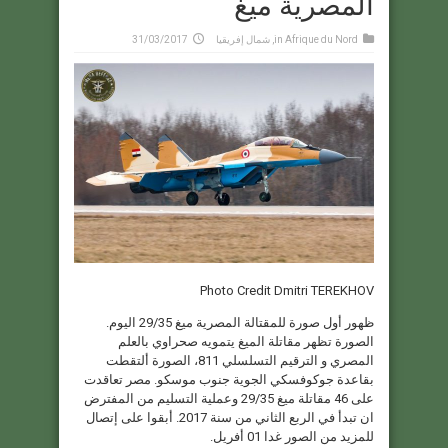
المصرية ميغ
Afrique du Nord
in
,
شمال إفريقيا
31/03/2017
Photo Credit Dmitri TEREKHOV
ظهور أول صورة للمقتالة المصرية ميغ 29/35 اليوم.
الصورة تظهر مقاتلة الميغ يتمويه صحراوي بالعلم
المصري و الترقيم التسلسلي 811، الصورة ألتقطت
بقاعدة جوكوفسكي الجوية جنوب موسكو. مصر تعاقدت
على 46 مقاتلة ميغ 29/35 وعملية التسليم من المفترض
ان تبدأ في الربع الثاني من سنة 2017. أبقوا على إتصال
للمزيد من الصور غدا 01 أفريل.