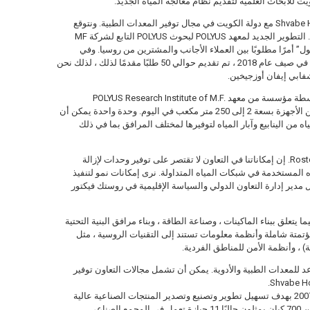
يت للأبحاث العلمية لتقديم نظام معالجة المياه الجديد.
“خلال السنوات القليلة الماضية ، تعاونت Shvabe Holding مع دولة الكويت في مجال توفير المعدات الطبية. ونتوقع
أيضًا أن نبدأ في تصدير أنظمة معالجة المياه لدينا. التطوير الجديد لمعهد POLYUS لبحوث POLYUS التابع لشركة MF
لمفعول” أمرًا مطلوبًا بين العملاء الأجانب والمشترين من روسيا. وفي
المعرض الصناعي الدولي INNOPROM الذي عقد في صيف عام 2018 ، تم تقديم حوالي 50 طلبًا مقدمًا لذلك ، لذلك نحن
شفابي إيفان أوزجيخين.
لقد تم إنتاج نظام معالجة المياه في Shvabe بواسطة مؤسسة من معهد POLYUS Research Institute of M.F.
Stelmakh منذ بداية عام 2018. هناك 13 نسخة من الأجهزة بسعة 2 إلى 250 متر مكعب في اليوم. وحدة واحدة يمكن أن
 شخص. إنه ينقي المياه من الينابيع وآبار المياه لتوفيرها لمختلف المرافق بما في ذلك
“إن سوق الشرق الأوسط مهم بالنسبة لشركة Rostec. إن إمكاناتنا في التعاون لا تقتصر على توفير وحدات لإزالة
 المستخدمة في شبكات المياه المتداولة. نرى إمكانات نمو لتنفيذ
 مشتركة جديدة ، بما في ذلك” smart وقال مدير إدارة التعاون الدولي والسياسة الإقليمية في روستك فيكتور
 الإقليميين ، فيما يتعلق ببناء الماكينات ، وصناعة الطاقة ، وبناء مرافق البنية التحتية
تمتة شاملة وأنظمة معلومات تستند إلى التقنيات الروسية ، مثل
 للمعدات الطبية والأدوية. يمكن أن تشمل مجالات التعاون توفير
Rostec هي شركة روسية حكومية تأسست عام 2007 بهدف تسهيل تطوير وتصنيع وتصدير المنتجات الصناعية عالية
التقنية للأغراض المدنية والعسكرية. ويضم أكثر من 700 كيان يمثلون حاليًا 11 حيازة تعمل في المجمع الصناعي