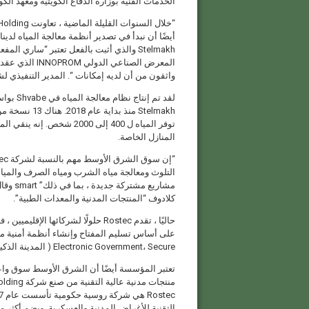
الخدمات الفنية بوزارة الدفاع الكويتية ومعهد الكو
Stelmakh والذي أثبت بالفعل تعتبر “ساري ا
واثقون من أن لديه إمكانات “. المدير التنفيذي ل
توفر المياه ل 400 إلى 2000
المنازل الخاصة.
التلوث ومعالجة مياه الشرب ومياه الصرف والمياه
مشاريع
كلادوف “المنتجات المدنية والمعدات الطبية”.
حاليًا ، تقدم Rostec حلولًا لشركائها
على أساس تسليم المفتاح وإنشاء أنظمة أمنية مؤ
Electronic Government، Secure ( المدينة الذكية) ، وأنظمة الأمن للمناطق الفردية.
تعتبر المؤسسة أيضًا أن الشرق الأوسط سوق واعد
منتجات مدنية عالية التقنية من صنع شركة Shvabe Holding.