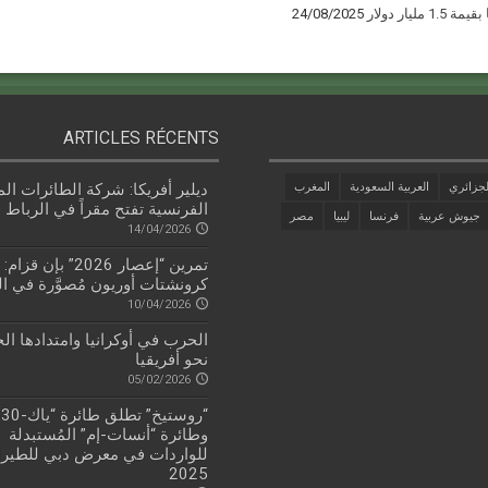
يار دولار
24/08/2025
ARTICLES RÉCENTS
جزائري
العربية السعودية
المغرب
ديلير أفريكا: شركة الطائرات الم
الفرنسية تفتح مقراً في الرباط
جيوش عربية
فرنسا
ليبيا
مصر
14/04/2026
تمرين “إعصار 2026” بإن
كرونشتات أوريون مُصوَّرة في ال
10/04/2026
الحرب في أوكرانيا وامتدادها ال
نحو أفريقيا
05/02/2026
وطائرة “أنسات-إم” المُستبدلة
للواردات في معرض دبي للطيرا
2025