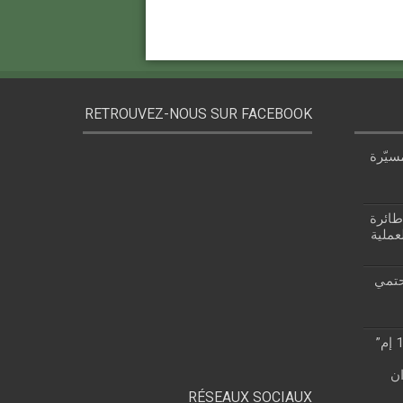
RETROUVEZ-NOUS SUR FACEBOOK
سيّرة
 قزام: طائرة
عملية
حتمي
“روستيخ” تطلق طائرة “ياك-130 إم”
ن
RÉSEAUX SOCIAUX