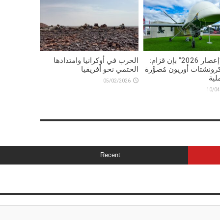
تمرين “إعصار 2026” بإن قزام:
الحرب في أوكرانيا وامتدادها
رونشتات أوريون مُصوَّرة
الحتمي نحو أفريقيا
لية
05/02/2026
10/04
Recent