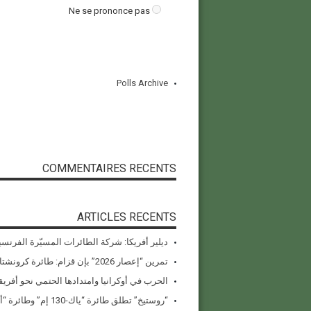
Ne se prononce pas
Polls Archive
COMMENTAIRES RECENTS
ARTICLES RECENTS
ديلير أفريكا: شركة الطائرات المسيّرة الفرنسي
تمرين “إعصار 2026” بإن قزام: طائرة كرونشتات أوريون مُصوَّرة في العملية
الحرب في أوكرانيا وامتدادها الحتمي نحو أفريقي
“روستيخ” تطلق طائرة “ياك-130 إم” وطائرة “أنسات-إم” المُستبدلة للواردات في معرض دبي للطيران 2025