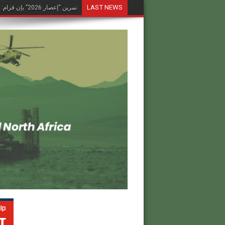
LAST NEWS
تمرين “إعصار 2026” بإن قزام: طائرة كرونشتات أوريون مُصوَّرة في العملية