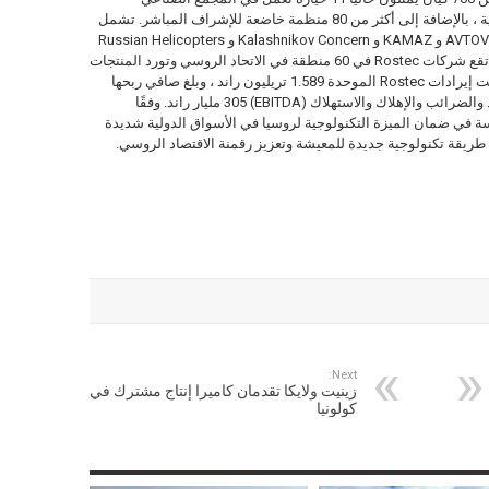
العسكري و 4 حيازات نشطة في الصناعات المدنية ، بالإضافة إلى أكثر من 80 منظمة خاضعة للإشراف المباشر. تشمل
محفظة Rostec علامات تجارية مشهورة مثل AVTOVAZ و KAMAZ و Kalashnikov Concern و Russian Helicopters
و VSMPO-AVISMA و Uralvagonzavod وغيرها. تقع شركات Rostec في 60 منطقة في الاتحاد الروسي وتورد المنتجات
إلى أسواق أكثر من 100 دولة. في عام 2017 ، بلغت إيرادات Rostec الموحدة 1.589 تريليون راند ، وبلغ صافي ربحها
الموحد 121 مليار راند ، وبلغت الأرباح قبل الفوائد والضرائب والإهلاك والاستهلاك (EBITDA) 305 مليار راند. وفقًا
 تتمثل مهمة المؤسسة في ضمان الميزة التكنولوجية لروسيا في الأسواق الدولية شديدة
 طريقة تكنولوجية جديدة للمعيشة وتعزيز رقمنة الاقتصاد الروسي.
Next:
زينيت ولايكا تقدمان كاميرا إنتاج مشترك في
كولونيا