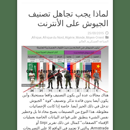
لماذا يجب تجاهل تصنيف
الجيوش على الأنترنت
25/03/2015
,
Afrique
,
Afrique du Nord
,
Algérie
,
Monde
,
Moyen-Orient
الصناعة العسكرية
,
العالم
هناك مجالات عدة أين يكون التصنيف واقعا مستحيلا، وأين
يكون أيضا بدون فائدة تذكر. وتصنيف “قوة ” الجيوش
تدخل في ذلك الحيز أيضا. خاصة إذا كانت الإحصائيات
مغلوطة، هذا النوع من التصنيفات يصبح مخادعا بل وخطير
نفس الشيء ينطبق على قواعد البيانات الخاصة بعمليات
الإقتناء “الصفقات” كمثال عن ذلك تقرير Sirpi أو
Armstrade، والتي لا تعتمد في الواقع إلا على التصريحات