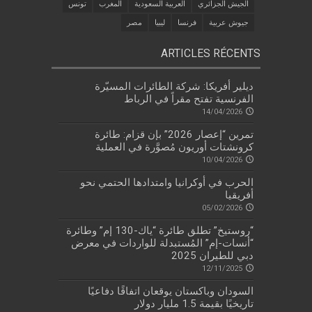
الجيش الجزائري
العربية السعودية
المغرب
تونس
جيوش عربية
فرنسا
ليبيا
مصر
ARTICLES RÉCENTS
ديلير أفريكا: شركة الطائرات المسيّرة
الفرنسية تفتح مقراً في الرباط
14/04/2026
تمرين “إعصار 2026” بإن قزام: طائرة
كرونشتات أوريون مُصوَّرة في العملية
10/04/2026
الحرب في أوكرانيا وامتدادها الحتمي نحو
أفريقيا
05/02/2026
“روستيخ” تطلق طائرة “ياك-130 إم” وطائرة
“أنسات-إم” المُستبدلة للواردات في معرض
دبي للطيران 2025
12/11/2025
السودان وباكستان يوقعان اتفاقًا دفاعيًا
تاريخيًا بقيمة 1.5 مليار دولار