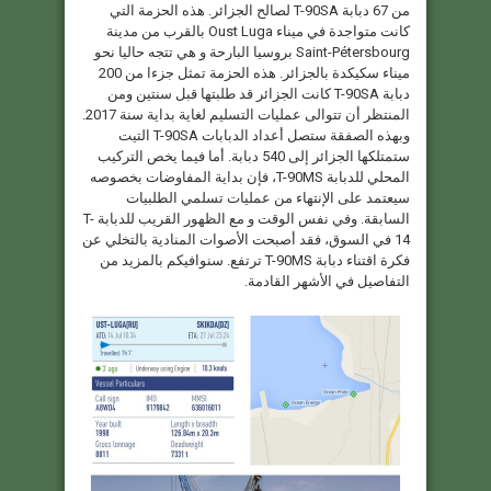
من 67 دبابة T-90SA لصالح الجزائر. هذه الحزمة التي
كانت متواجدة في ميناء Oust Luga بالقرب من مدينة
Saint-Pétersbourg بروسيا البارحة و هي تتجه حاليا نحو
ميناء سكيكدة بالجزائر. هذه الحزمة تمثل جزءا من 200
دبابة T-90SA كانت الجزائر قد طلبتها قبل سنتين ومن
المنتظر أن تتوالى عمليات التسليم لغاية بداية سنة 2017.
وبهذه الصفقة ستصل أعداد الدبابات T-90SA التيت
ستمتلكها الجزائر إلى 540 دبابة. أما فيما يخص التركيب
المحلي للدبابة T-90MS، فإن بداية المفاوضات بخصوصه
سيعتمد على الإنتهاء من عمليات تسلمي الطلبيات
السابقة. وفي نفس الوقت و مع الظهور القريب للدبابة T-
14 في السوق، فقد أصبحت الأصوات المنادية بالتخلي عن
فكرة اقتناء دبابة T-90MS ترتفع. سنوافيكم بالمزيد من
التفاصيل في الأشهر القادمة.