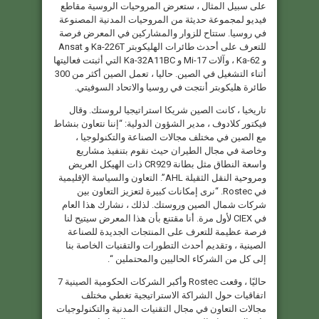
على سبيل المثال ، ستعرض المروحيات الروسية مقاطع
فيديو لمجموعة حديثة من المروحيات المدنية المصنوعة
في روسيا. ستتاح للزوار والمشاركين في المعرض فرصة
للتعرف على أحدث طائرات الهليكوبتر Ka-226T و Ansat
و Ka-62 ، وآلات Mi-17 و Ka-32A11BC التي أثبتت فعاليتها
أثناء التشغيل في الصين. حاليا ، تعمل الصين أكثر من 300
طائرة هليكوبتر أنتجت في روسيا والاتحاد السوفيتي.
تاريخيا ، كانت الصين شريكا استراتيجيا لروستك. وقال
فيكتور كلادوف ، مدير الشؤون الدولية: “إننا نتعاون بنشاط
مع الصين في مختلف مجالات الصناعة والتكنولوجيا ،
وخاصة في مجال الطيران حيث نقوم بتنفيذ مشاريع
واسعة النطاق مثل بطانة CR929 ذات الهيكل العريض
ومروحية النقل الثقيلة AHL”. التعاون والسياسة الإقليمية
في Rostec. “نرى إمكانات كبيرة لتعزيز التعاون بين
شركات شمال الصين وروستك. لذلك ، نشارك هذا العام
في CIEX لأول مرة. أنا مقتنع بأن هذا المعرض سيتيح لنا
فرصة عظيمة للتعرف على المنتجات الجديدة للصناعة
الصينية ، وتقديم أحدث التطورات والتقنيات الخاصة بنا
إلى كل من الشركاء الحاليين والمحتملين “.
حاليًا ، وقعت Rostec وأكبر الشركات الحكومية الصينية 7
اتفاقيات حول الشراكة الاستراتيجية تغطي مختلف
مجالات التعاون في مجال التقنيات المدنية والتكنولوجيات