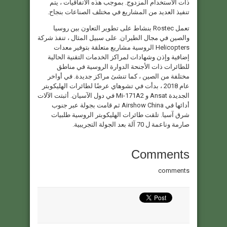
ذات الاستخدام المزدوج. بموجب هذه الاتفاقيات ، يتم
تنفيذ العديد من المشاريع في مختلف الصناعات بنجاح.
تعمل Rostec بنشاط على تطوير التعاون بين روسيا
والصين في مجال الطيران. على سبيل المثال ، تنفذ شركة
Helicopters الروسية مشاريع متعلقة بتوفير معدات
إضافية وإذن وشهادات لمراكز الخدمات التقنية الحالية
للطائرات ذات الأجنحة الدوارة الروسية في مناطق
مختلفة من الصين ، كما تنشئ مراكز جديدة. في أواخر
عام 2018 ، بدأت في تشوهاي عرضًا لطائرات الهليكوبتر
الجديدة Ansat و Mi-171A2 في دول الآسيان. أثبتت الآلات
أدائها في Airshow China ثم قامت بجولة عبر جنوب
شرق آسيا. تلقت طائرات الهليكوبتر الروسية طلبيات
صارمة وناعمة ل 70 آلة بعد الجولة التجريبية.
Comments
comments