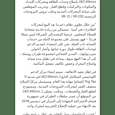
UEC-Klimov بإصلاح وحدات الطاقة ومحركات الإمداد
والمكونات والتركيبات وقطع الغيار ، وتدريب الموظفين
على صيانة المحركات المدنية وعلب تروس المروحيات
الرئيسية VR-12 / VR-252.
“من خلال تطوير نظام دعم ما بعد البيع لمحركات
الطائرات في آسيا ، سنتمكن من زيادة جاذبية منتجاتنا
للعملاء المحليين. عرضنا المقدم إلى الشركاء ليس منتجًا
فرديًا – فهو يشتمل على مجموعة كاملة من خدمات
الصيانة ذات الصلة. نحن على استعداد لتقديم الدعم
لوحدات الطاقة طوال دورة حياتها. وأشار أناتولي
سيرديوكوف ، المدير الصناعي لمجموعة طيران روستك ،
إلى أن هذا النهج سوف يساعد في تقليل مدة صيانة
وإصلاح المحرك وخفض تكاليف تشغيل الماكينة.
في إطار تنفيذ الاتفاقية ، سيتم إنشاء مركز الدعم
اللوجستي المتكامل التابع لـ UEC-Klimov في مدينة V
Tng Tàu (فيتنام) بنهاية هذا العام. وسيشمل مركزًا لإصلاح
منتصف العمر لمحركات المروحيات المدنية ، ومستودع
لقطع الغيار والتجمعات ، ومكتب تمثيلي لـ UEC-Klimov.
من المتوقع أن تصدر سلطات الطيران في جمهورية
فيتنام الاشتراكية الشهادة إلى المركز في ديسمبر 2018
بعد الانتهاء من عملية الإصلاح التجريبية لمحرك واحد.
“عقدت المفاوضات حول التعاون في إطار برنامج تطوير