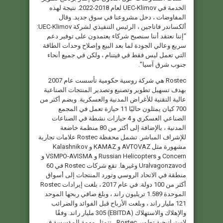
الخدمة في UEC-Klimov لعام 2018-2022. نتيجة لهذه
المفاوضات ، دخل مشروعنا في سوق جديد. وقال
ألكساندر فاتاجين ، الرئيس التنفيذي لشركة UEC-Klimov:
“إننا نعتقد أننا سنصبح شركاء يعتمدون على توفير دعم
سريع وعالي الجودة لما بعد البيع وإصلاح وحدات الطاقة
التي تعمل ليس فقط في فيتنام ، ولكن في جميع أنحاء
جنوب شرق آسيا”.
Rostec هي شركة روسية حكومية تأسست عام 2007
بهدف تسهيل تطوير وتصنيع وتصدير المنتجات الصناعية
عالية التقنية للأغراض المدنية والعسكرية. ويضم أكثر من
700 كيان يمثلون حاليًا 11 حيازة تعمل في المجمع
الصناعي العسكري و 4 حيازات نشطة في الصناعات
المدنية ، بالإضافة إلى أكثر من 80 منظمة خاضعة
للإشراف المباشر. تشمل محفظة Rostec علامات تجارية
مشهورة مثل AVTOVAZ و KAMAZ و Kalashnikov
Concern و Russian Helicopters و VSMPO-AVISMA و
Uralvagonzavod وغيرها. تقع شركات Rostec في 60
منطقة في الاتحاد الروسي وتورد المنتجات إلى أسواق
أكثر من 100 دولة. في عام 2017 ، بلغت إيرادات Rostec
الموحدة 1.589 تريليون راند ، وبلغ صافي ربحها الموحد
121 مليار راند ، وبلغت الأرباح قبل الفوائد والضرائب
والإهلاك والاستهلاك (EBITDA) 305 مليار راند. وفقًا
لاستراتيجية تطوير Rostec ، تتمثل مهمة المؤسسة في