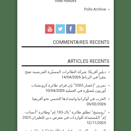
View Results
Polls Archive
COMMENTAIRES RECENTS
ARTICLES RECENTS
ديلير أفريكا: شركة الطائرات المسيّرة الفرنسية تفتح
مقراً في الرباط
14/04/2026
تمرين “إعصار 2026” بإن قزام: طائرة كرونشتات
أوريون مُصوَّرة في العملية
10/04/2026
الحرب في أوكرانيا وامتدادها الحتمي نحو أفريقيا
05/02/2026
“روستيخ” تطلق طائرة “ياك-130 إم” وطائرة “أنسات-
إم” المُستبدلة للواردات في معرض دبي للطيران 2025
12/11/2025
السودان وباكستان يوقعان اتفاقًا دفاعيًا تاريخيًا بقيمة