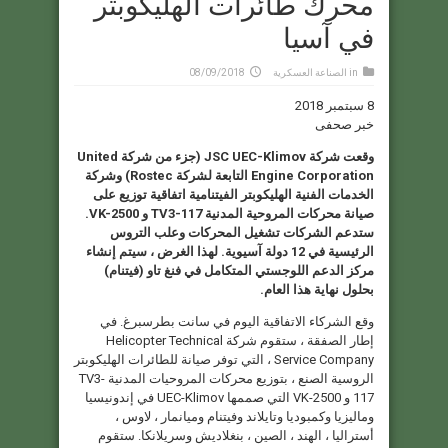
محرك طائرات الهليكوبتر
في آسيا
in
الصناعة العسكرية
08/09/2018
8 سبتمبر 2018
خبر صحفى
وقعت شركة JSC UEC-Klimov (جزء من شركة United
Engine Corporation التابعة لشركة Rostec) وشركة
الخدمات الفنية الهليكوبتر الفيتنامية اتفاقية توزيع على
صيانة محركات المروحية المدنية TV3-117 و VK-2500.
ستدعم الشركات تشغيل المحركات وعلب التروس
الرئيسية في 12 دولة آسيوية. لهذا الغرض ، سيتم إنشاء
مركز الدعم اللوجستي المتكامل في فنغ تاو (فيتنام)
بحلول نهاية هذا العام.
وقع الشركاء الاتفاقية اليوم في سانت بطرسبرغ. في
إطار الصفقة ، ستقوم شركة Helicopter Technical
Service Company ، التي توفر صيانة للطائرات الهليكوبتر
الروسية الصنع ، بتوزيع محركات المروحيات المدنية TV3-
117 و VK-2500 التي صممها UEC-Klimov في إندونيسيا
وماليزيا وكمبوديا وتايلاند وفيتنام وميانمار ، لاوس ،
أستراليا ، الهند ، الصين ، بنغلاديش وسريلانكا. ستقوم