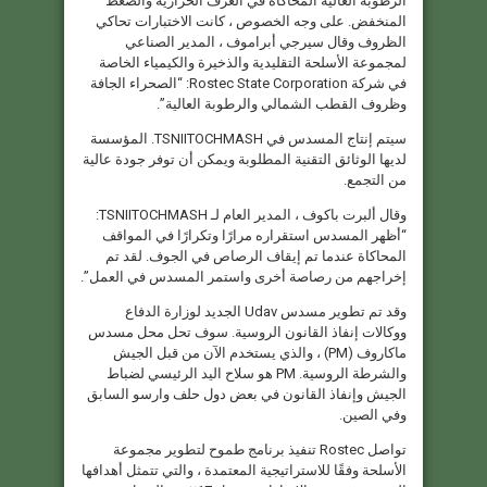
الرطوبة العالية المحاكاة في الغرف الحرارية والضغط
المنخفض. على وجه الخصوص ، كانت الاختبارات تحاكي
الظروف وقال سيرجي أبراموف ، المدير الصناعي
لمجموعة الأسلحة التقليدية والذخيرة والكيمياء الخاصة
في شركة Rostec State Corporation: “الصحراء الجافة
وظروف القطب الشمالي والرطوبة العالية”.
سيتم إنتاج المسدس في TSNIITOCHMASH. المؤسسة
لديها الوثائق التقنية المطلوبة ويمكن أن توفر جودة عالية
من التجمع.
وقال ألبرت باكوف ، المدير العام لـ TSNIITOCHMASH:
“أظهر المسدس استقراره مرارًا وتكرارًا في المواقف
المحاكاة عندما تم إيقاف الرصاص في الجوف. لقد تم
إخراجهم من رصاصة أخرى واستمر المسدس في العمل”.
وقد تم تطوير مسدس Udav الجديد لوزارة الدفاع
ووكالات إنفاذ القانون الروسية. سوف تحل محل مسدس
ماكاروف (PM) ، والذي يستخدم الآن من قبل الجيش
والشرطة الروسية. PM هو سلاح اليد الرئيسي لضباط
الجيش وإنفاذ القانون في بعض دول حلف وارسو السابق
وفي الصين.
تواصل Rostec تنفيذ برنامج طموح لتطوير مجموعة
الأسلحة وفقًا للاستراتيجية المعتمدة ، والتي تتمثل أهدافها