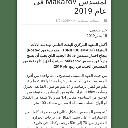
لمسدس Makarov في
عام 2019
in
الصناعة العسكرية
18/01/2019
خبر صحفى
18 يناير 2019
أكمل المعهد المركزي للبحث العلمي لهندسة الآلات
الدقيقة (TSNIITOCHMASH ، وهو جزء من Rostec)
بنجاح اختبار مسدس Udav الجديد الذي يجب أن يصبح
بديلاً عن مسدس Makarov. سيتم إطلاق إنتاج دفعة من
المسدس الجديد في ربيع عام 2019.
من حيث القوة المميتة ، ستصبح Udav واحدة من أقوى
المسدسات في العالم. عيار خرطوشة لها 9×21 ملم. 9
ملم هو قطر الرصاصة و 21 ملم هو طول القذيفة. تخترق
رصاصة Udav سترات واقية من الرصاص مصنوعة من
لوحين من التيتانيوم مقاس 1.4 مم و 30 طبقة من الكيفلار
أو ألواح الصلب بسماكة 4 مم من مسافة 100 متر.
“تم وضع المسدس بشكل مثالي في مجموعة كاملة من
الاختبارات – على سبيل المثال في درجات الحرارة
القصوى من -70 إلى +50 درجة ، وكذلك في ظروف