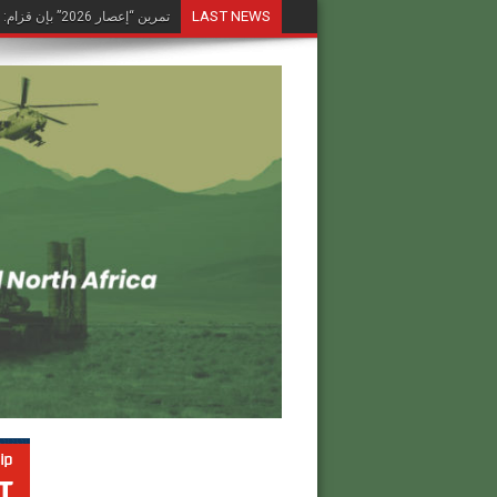
LAST NEWS
تمرين “إعصار 2026” بإن قزام: طائرة كرونشتات أوريون مُصوَّرة في العملية