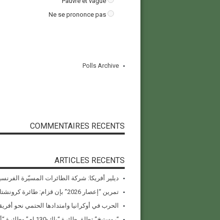
Pauvre et vague
Ne se prononce pas
Polls Archive
COMMENTAIRES RECENTS
ARTICLES RECENTS
ديلير أفريكا: شركة الطائرات المسيّرة الفرنسي
تمرين “إعصار 2026” بإن قزام: طائرة كرونشتات أوريون مُصوَّرة في العملية
الحرب في أوكرانيا وامتدادها الحتمي نحو أفريقي
“روستيخ” تطلق طائرة “ياك-130 إم” وطائرة “أنسات-إم” المُستبدلة للواردات في معرض دبي للطيران 2025