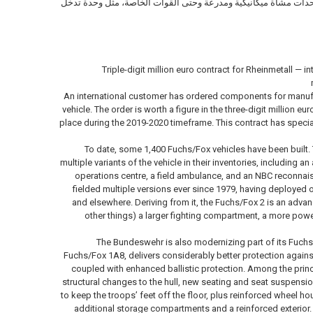
بوحدات مشاة ميكانيكية ومدرعة وحتى القوات الخاصة، مثل وحدة تدخل
Triple-digit million euro contract for Rheinmetall —
An international customer has ordered components for manu
vehicle. The order is worth a figure in the three-digit million e
place during the 2019-2020 timeframe. This contract has special
To date, some 1,400 Fuchs/Fox vehicles have been built
multiple variants of the vehicle in their inventories, including a
operations centre, a field ambulance, and an NBC reconna
fielded multiple versions ever since 1979, having deployed 
and elsewhere. Deriving from it, the Fuchs/Fox 2 is an adva
other things) a larger fighting compartment, a more pow
The Bundeswehr is also modernizing part of its Fuchs
Fuchs/Fox 1A8, delivers considerably better protection again
coupled with enhanced ballistic protection. Among the prin
structural changes to the hull, new seating and seat suspensio
to keep the troops’ feet off the floor, plus reinforced wheel 
additional storage compartments and a reinforced exterior. 