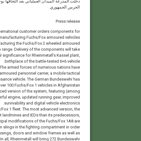
دخلت المدرعة الميدان العملياتي بعد التحاقها 
الحرس الجمهوري.
Press release
 international customer orders components for
manufacturing Fuchs/Fox armoured vehicles
facturing the Fuchs/Fox 2 wheeled armoured
uro range. Delivery of the components will take
 significance for Rheinmetall’s Kassel plant,
birthplace of the battle-tested 6×6 vehicle.
. The armed forces of numerous nations have
n armoured personnel carrier, a mobile tactical
issance vehicle. The German Bundeswehr has
over 100 Fuchs/Fox 1 vehicles in Afghanistan
nced version of the system, featuring (among
erful engine, updated running gear, improved
survivability and digital vehicle electronics.
/Fox 1 fleet. The most advanced version, the
st landmines and IEDs than its predecessors,
cipal modifications of the Fuchs/Fox 1A8 are
n slings in the fighting compartment in order
housings, doors and window frames as well as
In all, Rheinmetall will bring 272 Bundeswehr