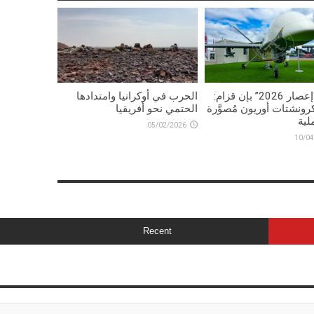
تمرين “إعصار 2026” بإن قزام:
الحرب في أوكرانيا وامتدادها
رونشتات أوريون مُصوَّرة
الحتمي نحو أفريقيا
لية
05/02/2026
10/04
Recent