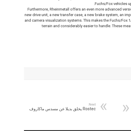
Fuchs/Fox vehicles up
Furthermore, Rheinmetall offers an even more advanced version
new drive unit, a new transfer case, a new brake system, an im
and camera visualization systems. This makes the Fuchs/Fox 1
terrain and considerably easier to handle. These meas
Next:
Rostec يخلق بديلا عن مسدس ماكاروف