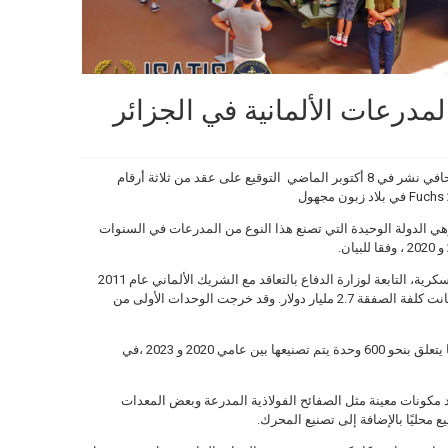
مدرعات الألمانية في الجزائر
أعلنت الشركة الألمانية Rheinmetall في بيان صحافي نشر في 8 أكتوبر الماضي التوقيع على عقد من ثلاثة أرقام
، وهي الدولة الوحيدة التي تصنع هذا النوع من المدرعات في السنوات
للتذكير فقط قامت المديرية العامة للصناعات العسكرية، التابعة لوزارة الدفاع بالتعاقد مع الشريك الألماني عام 2011
لصناعة حوالي 1000 مدرعة على طريقة CKD. وكانت كلفة الصفقة 2.7 مليار دولار. وقد خرجت الوحدات الأولى من
ووفقًا لمعلوماتنا ، فإن العقد الذي تم توقيعه حديثًا يتعلق بنحو 600 وحدة يتم تصنيعها بين عامي 2020 و 2023 ،في
C في الجزائر استيراد مكونات معينة مثل الصفائح الفولاذية المدرعة وبعض المعدات
ميع محليًا بالإضافة إلى تصنيع المحرك.