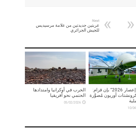
Next:
عربتين جديدتين من علامة مرسيديس
للجيش الجزائري
تمرين “إعصار 2026” بإن قزام:
الحرب في أوكرانيا وامتدادها
رونشتات أوريون مُصوَّرة
الحتمي نحو أفريقيا
لية
05/02/2026
10/04