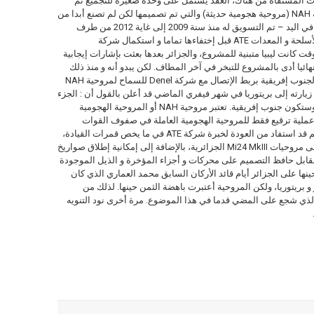
 المستقاة من هناك، العقد يشتمل على وحدة صغيرة للتجميع ثم
للصيانة المتقدمة لعدد 24 إلى 48 مروحية هجومية NAH (مروحية هجومية حديثة) والتي تم تصميمها لكن لم تصنع أبدا من
طرف شركة Denel. المشروع بالصيغة – المفتاح في اليد – تم التسويق له منذ سنة 2009 إلى غاية 2012 من طرف
الشركة الجنوب إفريقية الرائدة في ميدان دمج الأسلحة و المعدات ATE قبل إختفاءها تماما و استكمال شركة
لك الوقت كانت ليبيا متبنية للمشروع، والجزائر بعدها بعثت بإشارات إيجابية
ن مع حل شركة ATE وإختفاءها نهائيا أدى بالمشروع للتبخر في آخر المطاف. لكن يبدو أنه و منذ ذلك
الحين قامت الهيئة المسؤولة عن توريد الأسلحة الجنوب إفريقية بربط الإتصال مع شركة Denel للسماح لمروحية NAH
زيارته إلى بريتوريا في شهر فيفري الماضي قد أعلن بالقول أن : الجزء
سيكون لها مضتها الخاص بها لتركيب المروحيات وستكون جنوب إفريقية. تعتبر مروحية NAH أو المروحية الهجومية
 طبيعيا لمروحية Rooivalk وليست عملية ترقيع فقط للمروحية الهجومية العاملة في صفوف القوات
الجوية الجنوب إفريقية. وفي الحقيقة فإن التصميم قد استفاد من العودة لخبرة شركة ATE في ما يخص قمرات القيادة،
الأفيونيك، نظام الأسلحة والهندسة التي طبقت على مروحيات Mi24 MkIII الجزائرية، بالإضافة إلى إمكانية إطلاق صواريخ
بات من طراز موكوبا Mpkoâ. في المقابل حافظ التصميم على محركات و أجزاء المؤخرة و الذيل الموجودة
ة تم اقتراحها حينها على الجزائر أيام قائد الأركان السابق محمد العماري الذي كان
بريتوريا، ولكن المروحية أعتبرت باهضة الثمن حينها. لذلك من
 الذي شجع على المضي قدما في هذا الموضوع. مرة أخرى نود التنويه