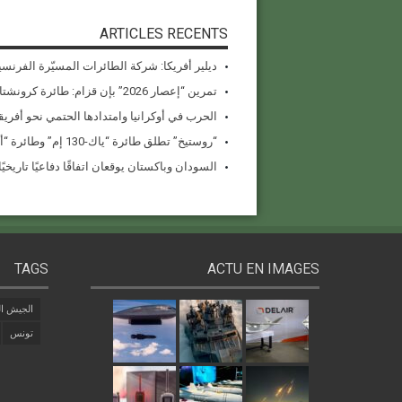
ARTICLES RECENTS
ديلير أفريكا: شركة الطائرات المسيّرة الفرنسي
تمرين “إعصار 2026” بإن قزام: طائرة كرونشتات أوريون مُصوَّرة في العملية
الحرب في أوكرانيا وامتدادها الحتمي نحو أفريقي
“روستيخ” تطلق طائرة “ياك-130 إم” وطائرة “أنسات-إم” المُستبدلة للواردات في معرض دبي للطيران 2025
السودان وباكستان يوقعان اتفاقًا دفاعيًا تاريخيًا بقيمة 1.5 مل
TAGS
ACTU EN IMAGES
الجيش ال
تونس