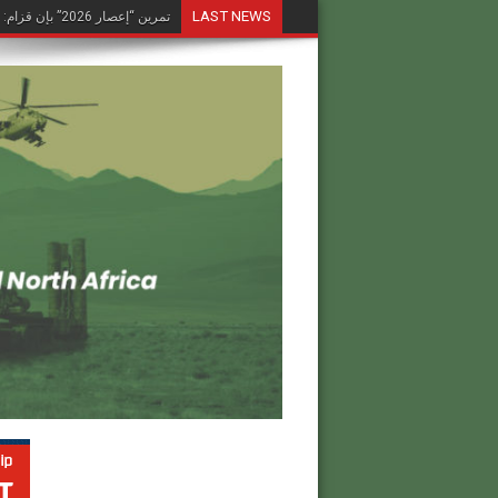
LAST NEWS
تمرين “إعصار 2026” بإن قزام: طائرة كرونشتات أوريون مُصوَّرة في العملية