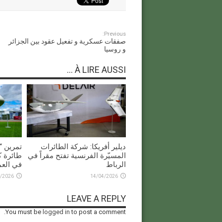
Previous:
صفقات عسكرية و تفعيل عقود بين الجزائر
و روسيا
À LIRE AUSSI ...
ديلير أفريكا: شركة الطائرات
المسيّرة الفرنسية تفتح مقراً في
طائرة ك
الرباط
في العم
/2026
14/04/2026
LEAVE A REPLY
You must be
logged in
to post a comment.