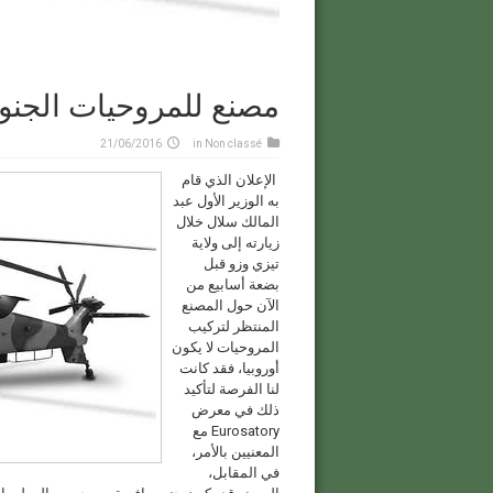
مصنع للمروحيات الجنوب
21/06/2016
in
Non classé
الإعلان الذي قام
به الوزير الأول عبد
المالك سلال خلال
زيارته إلى ولاية
تيزي وزو قبل
بضعة أسابيع من
الآن حول المصنع
المنتظر لتركيب
المروحيات لا يكون
أوروبيا، فقد كانت
لنا الفرصة لتأكيد
ذلك في معرض
Eurosatory مع
المعنيين بالأمر،
في المقابل،