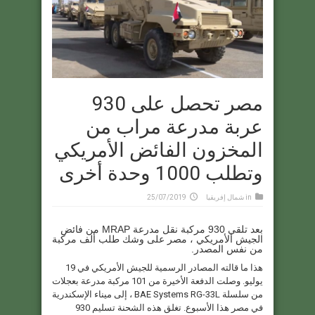
مصر تحصل على 930
عربة مدرعة مراب من
المخزون الفائض الأمريكي
وتطلب 1000 وحدة أخرى
in
شمال إفريقيا
25/07/2019
بعد تلقي 930 مركبة نقل مدرعة MRAP من فائض
الجيش الأمريكي ، مصر على وشك طلب ألف مركبة
من نفس المصدر.
هذا ما قالته المصادر الرسمية للجيش الأمريكي في 19
يوليو. وصلت الدفعة الأخيرة من 101 مركبة مدرعة بعجلات
من سلسلة BAE Systems RG-33L ، إلى ميناء الإسكندرية
في مصر هذا الأسبوع. تغلق هذه الشحنة تسليم 930