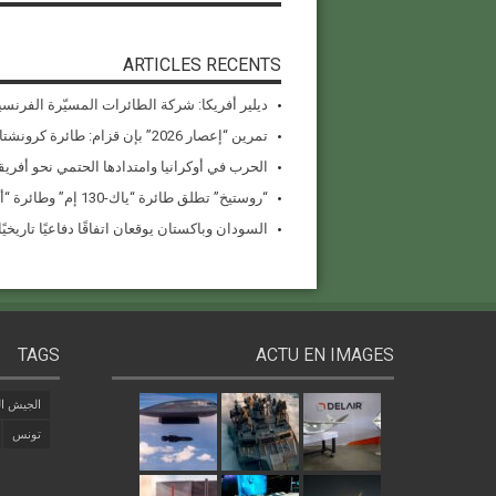
ARTICLES RECENTS
ديلير أفريكا: شركة الطائرات المسيّرة الفرنسي
تمرين “إعصار 2026” بإن قزام: طائرة كرونشتات أوريون مُصوَّرة في العملية
الحرب في أوكرانيا وامتدادها الحتمي نحو أفريقي
“روستيخ” تطلق طائرة “ياك-130 إم” وطائرة “أنسات-إم” المُستبدلة للواردات في معرض دبي للطيران 2025
السودان وباكستان يوقعان اتفاقًا دفاعيًا تاريخيًا بقيمة 1.5 مل
TAGS
ACTU EN IMAGES
الجيش ال
تونس