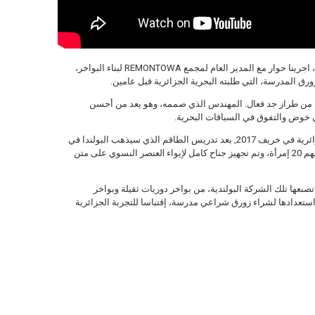
في إطار تغطيتنا لصالون الدفاع MSPO في بولندا، اجرينا حوار مع المدير العام لمجمع REMONTOWA لبناء البواخر،
رق المدرسة، التي طلبته البحرية الجزائرية قبل عامين.
ن من طراز جد فعال. المهندس الذي صممه، وهو يعد من أحسن
ي خوض والتفوق في السباقات البحرية.
ستسلم الباخرة، الملقبة ب-“الملاح” للبحرية الجزائرية في خريف 2017, بعد تدريس الطاقم الذي سيذهب البولندا في
ماي 2017. يتكون طاقم الباخرة من 90 بحار، مابينهم 20 إمرأة، وتم تجهيز جناح كامل لإيواء lلعنصر النسوي على متن
صنعها تلك الشركة البولندية، من بواخر دوريات ثقيلة وبواخر
ستعدادها لشراء زورق شراعي مدرسة، إقتباسا للتجربة الجزائرية