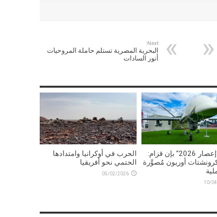
Next:
البحرية المصرية تستلم حاملة المروحيات
أنور السادات
تمرين “إعصار 2026” بإن قزام:
الحرب في أوكرانيا وامتدادها
رونشتات أوريون مُصوَّرة
الحتمي نحو أفريقيا
لية
05/02/2026
10/04