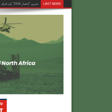
LAST NEWS
تمرين “إعصار 2026” بإن قزام: طائرة كرونشتات أوريون مُصوَّرة في العملية