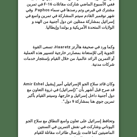
ففي الأسبوع الماضي شاركت مقاتلات
F-16
في تمرين
مشترك في قبرص وتم رصدها في سماء
Paphos.
وفي
شهر نوفمبر القادم سيتم المشاركة في تمرين واسع في
إسرائيل بمشاركة ممثلين عن دول أجنبية من الهند و
الولايات المتحدة الأمريكية و بولندا وإيطاليا
.
وكما ورد في صحيفة هاآرتز
Haaretz
، تسعى القوة
الجوية إلى للإستعانة بمصاردر خارجية لتسيير هذه العملية
أو التمرين الرائد عالميا، من خلال القيام بإستئجار خدمات
شركات مدنية
.
وكان قائد سلاح الجو الإسرائيلي أمير إيشيل
Amir Eshel
قد صرح قبل أشهر بأن “(إسرائيل) في ذروة التعاون مع
دول أجنبية داخل إسرائيل و خارجها، وسيتم القيام بأكبر
تمرين جوي هنا بمشاركة 9 دول
“.
وتحافظ إسرائيل على تعاون واسع النطاق مع سلاح الجو
اليوناني وشاركت في نفش التمرين في السنتين
الماضيتين كما قامت بإرسال طائرات مقاتلة للقيام