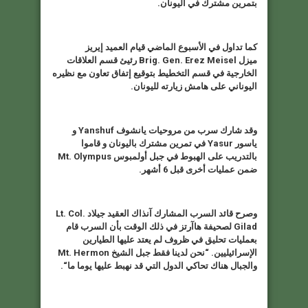
بتمرين مشترك في اليونان
.
كما تداول في الأسبوع الماضي قيام العميد إيريز
ميزل
Brig. Gen. Erez Meisel
رئيئ قسم العلاقات
الخارجية في قسم التخطيط بتوقيع إتفاق تعاون مع نظيره
اليوناني على هامش زيارته لليونان
.
وقد شارك سرب من مروحيات يانشوف
Yanshuf
و
ياسور
Yasur
في تمرين مشترك باليونان و قاموا
بالتدريب على الهبوط في جبل أولمبوس
Mt. Olympus
ضمن عمليات أخرى قبل 6 أشهر
.
وصرح قائد السرب المشارك آنذاك العقيد جيلاد
Lt. Col.
Gilad
لصحيفة هاآرتز في ذلك الوقت بأن السرب قام
بعمليات تحليق في ظروف لم يعتد عليها الطيارين
الإسرائيليين. “نحن لدينا فقط جبل الشيخ
Mt. Hermon
والجبال هناك تحاكي الدول التي قد نهبط عليها يوما ما
“.