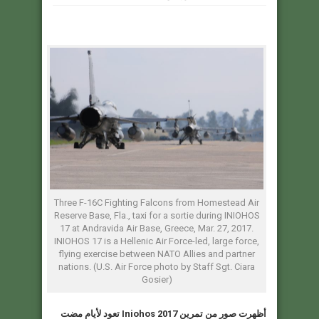
Three F-16C Fighting Falcons from Homestead Air
Reserve Base, Fla., taxi for a sortie during INIOHOS
17 at Andravida Air Base, Greece, Mar. 27, 2017.
INIOHOS 17 is a Hellenic Air Force-led, large force,
flying exercise between NATO Allies and partner
nations. (U.S. Air Force photo by Staff Sgt. Ciara
Gosier)
أظهرت صور من تمرين
Iniohos 2017
تعود لأيام مضت