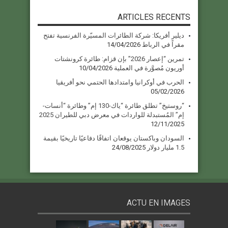
ARTICLES RECENTS
ديلير أفريكا: شركة الطائرات المسيّرة الفرنسية تفتح
مقراً في الرباط
14/04/2026
تمرين “إعصار 2026” بإن قزام: طائرة كرونشتات
أوريون مُصوَّرة في العملية
10/04/2026
الحرب في أوكرانيا وامتدادها الحتمي نحو أفريقيا
05/02/2026
“روستيخ” تطلق طائرة “ياك-130 إم” وطائرة “أنسات-
إم” المُستبدلة للواردات في معرض دبي للطيران 2025
12/11/2025
السودان وباكستان يوقعان اتفاقًا دفاعيًا تاريخيًا بقيمة
1.5 مليار دولار
24/08/2025
ACTU EN IMAGES