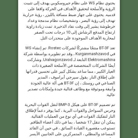
يحتوي نظام WS على نظام جيروسكوبي يهدف إلى تثبيت
الرؤية والأسلحة لتحقيق الأهداف في الحركة واقفا على
قدميه. يحتوي على جهاز ضبط مسافة بالليزر ، رؤية حرارية
تهدف إلى رؤية البصر ، وتشخيصات نظام مدمجة وعداد
خرطوشة يشير إلى وقت نفاد الذخيرة. تمت زيادة زاوية
ارتفاع المدفع الرشاش إلى 10 درجات تحت الصفر
لمحاربة الأهداف الموجودة على منحدرات التل.
تعد BT-3F منتجًا مشتركًا لشركات Rostec. تم إنشاء WS
في Kurganmashzavod ، وقد تم تطويره بواسطة شركة
Elektromashina التابعة لـ Uralvagonzavod. وشاركت
أيضًا الشركات المتخصصة في الأسلحة الصغيرة ذات
العيار الكبير ، مما ساعد بشكل كبير على تحسين قدراتها
على إطلاق النار. يقول سيرجي أبراموف ، المدير
الصناعي في روستك ، إن BT-3F هي آلة عالية الجودة
وأنيقة وموثوقة مع وظائف قتالية جيدة وإمكانات تصدير
عالية.
تم تصميم BT-3F على هيكل BMP-3 لنقل القوات البحرية
وحرس السواحل والقوات البرية ، كما يوفر دعماً لإطلاق
النار لتفكيك القوات في أي نوع من العمليات القتالية.
يمكن أن تنقل 17 شخصا ، بما في ذلك أعضاء الطاقم.
تستوعب مقصورة القيادة السائق ، في حين أن القائد
المساعد والمظلي ، المتمركزين على الجانبين الأيسر