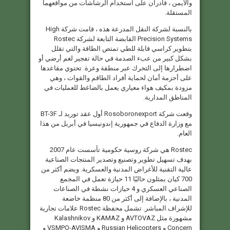
والأيمن ، قادران على استخدام الرشاشات من مواقعهما
المستقلة.
بالنسبة لشركة النقل المدرعة هذه ، قامت شركة High
Precision Systems القابضة التابعة لشركة Rostec
بتطوير كراسي قابلة للطي تمتص الطاقة والتي تقلل
بشكل كبير من عبء الصدمة في حالة تفجير لغم أرضي أو
اضطرارها إلى التحرك عبر منطقة وعرة. تحتوي مقاعدها
على أحزمة أمان لحماية أفراد الطاقم والقوات ، وهي
مزودة بمكيف هواء معياري يعمل بالضاغط للعمليات في
المناطق المدارية.
وقعت شركة Rosoboronexport أول عقد توريد لـ BT-3F
مع وزارة الدفاع في جمهورية إندونيسيا في أبريل من هذا
العام.
Rostec هي شركة روسية حكومية تأسست عام 2007
بهدف تسهيل تطوير وتصنيع وتصدير المنتجات الصناعية
عالية التقنية للأغراض المدنية والعسكرية. ويضم أكثر من
700 كيان يمثلون حاليًا 11 حيازة تعمل في المجمع
الصناعي العسكري و 4 حيازات نشطة في الصناعات
المدنية ، بالإضافة إلى أكثر من 80 منظمة خاضعة
للإشراف المباشر. تشمل محفظة Rostec علامات تجارية
مشهورة مثل AVTOVAZ و KAMAZ و Kalashnikov
Concern و Russian Helicopters و VSMPO-AVISMA و