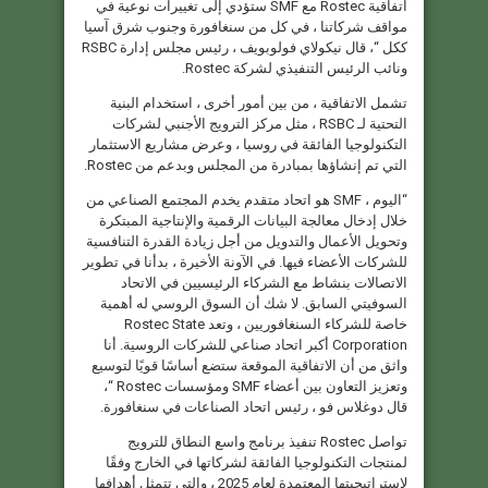
اتفاقية Rostec مع SMF ستؤدي إلى تغييرات نوعية في
مواقف شركاتنا ، في كل من سنغافورة وجنوب شرق آسيا
ككل “، قال نيكولاي فولوبويف ، رئيس مجلس إدارة RSBC
ونائب الرئيس التنفيذي لشركة Rostec.
تشمل الاتفاقية ، من بين أمور أخرى ، استخدام البنية
التحتية لـ RSBC ، مثل مركز الترويج الأجنبي لشركات
التكنولوجيا الفائقة في روسيا ، وعرض مشاريع الاستثمار
التي تم إنشاؤها بمبادرة من المجلس وبدعم من Rostec.
“اليوم ، SMF هو اتحاد متقدم يخدم المجتمع الصناعي من
خلال إدخال معالجة البيانات الرقمية والإنتاجية المبتكرة
وتحويل الأعمال والتدويل من أجل زيادة القدرة التنافسية
للشركات الأعضاء فيها. في الآونة الأخيرة ، بدأنا في تطوير
الاتصالات بنشاط مع الشركاء الرئيسيين في الاتحاد
السوفيتي السابق. لا شك أن السوق الروسي له أهمية
خاصة للشركاء السنغافوريين ، وتعد Rostec State
Corporation أكبر اتحاد صناعي للشركات الروسية. أنا
واثق من أن الاتفاقية الموقعة ستضع أساسًا قويًا لتوسيع
وتعزيز التعاون بين أعضاء SMF ومؤسسات Rostec “،
قال دوغلاس فو ، رئيس اتحاد الصناعات في سنغافورة.
تواصل Rostec تنفيذ برنامج واسع النطاق للترويج
لمنتجات التكنولوجيا الفائقة لشركاتها في الخارج وفقًا
لاستراتيجيتها المعتمدة لعام 2025 ، والتي تتمثل أهدافها