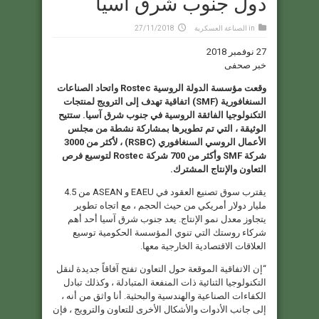
دول جنوب شرق آسيا
in
الصناعة العسكرية
27/11/2018
27 نوفمبر 2018
خبر صحفى
وقعت مؤسسة الدولة الروسية Rostec واتحاد الصناعات
السنغافورية (SMF) اتفاقية تهدف إلى الترويج لمنتجات
التكنولوجيا الفائقة الروسية في جنوب شرق آسيا. ستتيح
الوثيقة ، التي تم تطويرها بمشاركة نشطة من مجلس
الأعمال الروسي السنغافوري (RSBC) ، لأكثر من 3000
شركة SMF وأكثر من 700 شركة Rostec لتوسيع فرص
التعاون والإنتاج المشترك.
يقترب سوق تصنيع العقود في EAEU و ASEAN من 4.5
مليار دولار أمريكي من حيث الحجم ، مع اتجاه تطوير
يتجاوز معدل نمو الإنتاج. يعد جنوب شرق آسيا أحد أهم
شركاء روستك التي تنوي المؤسسة الحكومية توسيع
العلاقات الاقتصادية الخارجية معها.
“إن الاتفاقية الموقعة حول التعاون تفتح آفاقاً جديدة لنقل
التكنولوجيا الثنائية ذات المنفعة المتبادلة ، وكذلك تبادل
الكفاءات الصناعية والهندسية والبحثية. أنا واثق من أنه ،
إلى جانب الأدوات والأشكال الأخرى للتعاون والترويج ، فإن