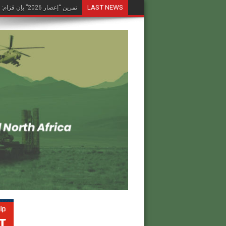
LAST NEWS
تمرين “إعصار 2026” بإن قزام: طائرة كرونشتات أوريون مُصوَّرة في العملية