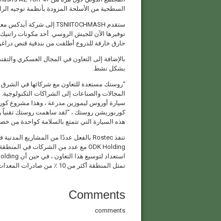
السطحية من الأسلحة المزودة بأنظمة توجيه الراد
ستقدم TSNIITOCHMASH إلى شر
حارق خارقة للدروع أطلقت من بندقية قنص دراغونوف ع
بشكل نشط.
“روستك مستعدة للتعاون مع شركائها في الشرق 
المجالات والصناعات إلى الشراكات التكنولوجية.
سيارة أوروس ليموزين مدرعة ، وهذا مشروع كو
كوربوريشن روستك ، “لقد ساهمت روستك تقنياً وما
هذه السيارة التي تتمتع بالسلامة كواحدة من خصا
تنفذ Rostec بالفعل عددًا من المشاريع ا
ODK Holding مع عدد من الشركات في 
تمثل المنطقة أكثر من 10 ٪ من صادرات المعدات الطبية القابضة.
Comments
comments