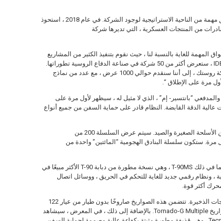
تعد منطقة الشرق الأوسط وشمال إفريقيا مناطق مهمة من الناحية الاستراتيجية لوجود الشركة. في عام 2018 ، استحوذ
رات من المنتجات العسكرية ، التي تديرها شركة
 المهمة للغاية بالنسبة لنا ، حيث نقوم بتنفيذ الكثير من المشاريع
في مجال التعاون العسكري والتقني. في IDEX 2019 ، ستعرض أكثر من 50 شركة في صناعة الدفاع الروسية تطوراتها.
وأشار سيرجي شيمزوف ، الرئيس التنفيذي لشركة روستك ، إلى أننا سنقدم حوالي 1000 عرض ، مع عدد من نماذج
ل مرة على الإطلاق “.
مدفعي “بانتسير- إم” ، الذي لا مثيل له ، سيظهر لأول مرة على
عالية الدقة القابضة. النظام قادر على حماية السفن من جميع أنواع
ستعرض لعبة كلاشينكوف قلق مجموعة واسعة من الأسلحة الصغيرة والصيد. سيتم عرض السلسلة 200 من
ول مرة. ستكون سلسلة البنادق الهجومية “المائتين” واحدة من
ستقدم Uralvagonzavod عددًا من التطورات ، بما في ذلك T-90MS ، وهي نسخة مطورة من دبابة T-90 الأكثر مبيعًا في
اية ، ونظام رقمي جديد للغاية للتحكم في الحريق ، ووسائل اتصال
محرك أكثر قوة.
ستعرض Tecmash Concern عددًا من أحدث منتجات الذخيرة. تتضمن هذه الصواريخ صاروخًا بدون طيار من عيار 122
ملم مع رأس حربي لتفتيت الانفجارات لقاذفة صواريخ Tornado-G Multiple. بالإضافة إلى ذلك ، في المعرض ، سيشاهد
المجتمع الدولي لأول مرة من Tecmash’s AZ-TSR-47 ، وهي قذيفة مطورة مثبتة بكفاءة عالية مصممة لحماية السفن