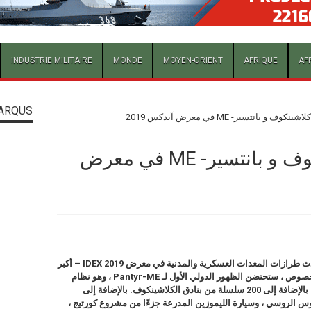
INDUSTRIE MILITAIRE
MONDE
MOYEN-ORIENT
AFRIQUE
AF
ARQUS
و بانتسير- ME في معرض آيدكس 2019
روستك تعرض كلاشينكوف و بانتسير- ME في معرض
ستقدم شركة State State Rostec الروسية أحدث طرازات المعدات العسكرية والمدنية في معرض IDEX 2019 – أكبر
معرض للأسلحة في الشرق الأوسط. على وجه الخصوص ، ستحتضن الظهور الدولي الأول لـ Pantyr-ME ، وهو نظام
صواريخ ومدفعية للدفاع الجوي على متن السفن ، بالإضافة إلى 200 سلسلة من بنادق الكلاشينكوف. بالإضافة إلى
 الروسي ، وسيارة الليموزين المدرعة جزءًا من مشروع كورتيج ،