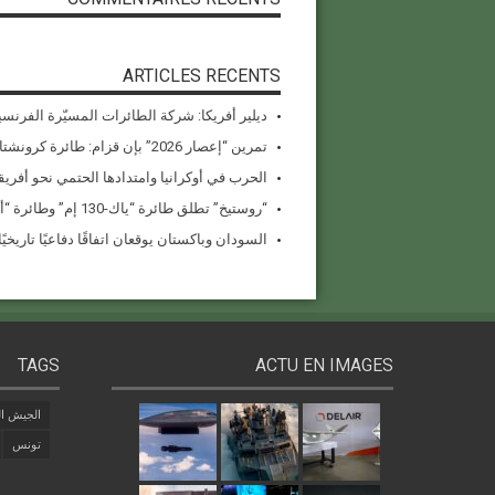
ARTICLES RECENTS
ديلير أفريكا: شركة الطائرات المسيّرة الفرنسي
تمرين “إعصار 2026” بإن قزام: طائرة كرونشتات أوريون مُصوَّرة في العملية
الحرب في أوكرانيا وامتدادها الحتمي نحو أفريقي
“روستيخ” تطلق طائرة “ياك-130 إم” وطائرة “أنسات-إم” المُستبدلة للواردات في معرض دبي للطيران 2025
السودان وباكستان يوقعان اتفاقًا دفاعيًا تاريخيًا بقيمة 1.5 مل
TAGS
ACTU EN IMAGES
الجيش ال
تونس