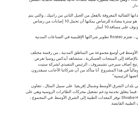
ار.
كة آيدكس معداتها القتالية المعروفة بالفعل من الجيل الثاني من راتنيك ، والتي يتم
توفيرها الآن للجيش الروسي. أحد مكونات راتنيك هو سترة مضادة للرصاص يمكنها أن تحمل 10 إصابات من رصاص
لى مسافة 10 أمتار.
بالإضافة إلى التعاون في المجال العسكري والتقني ، تعتزم Rostec تطوير شراكتها الإقليمية في الصناعات المدنية
الأوسط في أوسع مجموعة من المناطق المدنية ، من رقمنة مختلف
 بالإضافة إلى المنتجات العسكرية ، ستشاهد آيدكس روسيا تعرض
رتيج أضاف سيرجي تشيمزوف ، الرئيس التنفيذي لشركة ستيت
لياً في هذا المشروع. أنا متأكد من أن شركائنا الأجانب سيقدرون
ئصها الرئيسية”
لمدنية في بلدان الشرق الأوسط وشمال إفريقيا. على سبيل المثال ، تتعاون
المنطقة فيما يتعلق بخدمة ودعم تشغيل محركات الطائرات الروسية وهي على
استعداد لتوسيع هذا التعاون ، في حين أن Shvabe Holding توفر المعدات الطبية إلى الشرق الأوسط. في المجموع ،