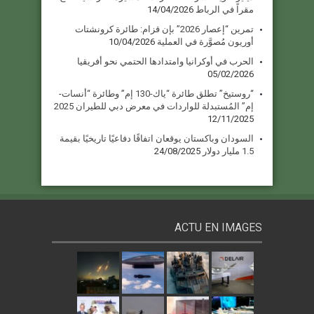
مقراً في الرباط
14/04/2026
تمرين “إعصار 2026” بإن قزام: طائرة كرونشتات
أوريون مُصوَّرة في العملية
10/04/2026
الحرب في أوكرانيا وامتدادها الحتمي نحو أفريقيا
05/02/2026
“روستيخ” تطلق طائرة “ياك-130 إم” وطائرة “أنسات-
إم” المُستبدلة للواردات في معرض دبي للطيران 2025
12/11/2025
السودان وباكستان يوقعان اتفاقًا دفاعيًا تاريخيًا بقيمة
1.5 مليار دولار
24/08/2025
ACTU EN IMAGES