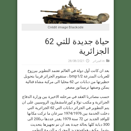
Crédit image Blackode
حياة جديدة للتي 62
الجزائرية
in
الجزائر
28/08/2021
بعد ان كانت أول دولة في العالم تعتمد التطوير بيرزوخ
للعربات المدرعة bmp1/2 ، ستقوم الجزائر قريبا بتحويل
حظيرتها من دبابات تي 62 محليا الى مركبة مشاة قتالية
يمكن وصفها ترميناتور مصغر.
حسب مصادرنا العقد في مرحلته الاخيرة بين وزارة الدفاع
الجزائرية و مكتب تولا و كورغامشفازود الروسيين على ان
يتم التطوير في الجزائر دبابات التي 62 الجزائرية التي
دخلت الخدمة بين 1974/1976 سرعان ما تركت مكانها
للوافد الجديد تي 72 سنة 1979 يقدر عددها ب200 الى
300 دبابة كلها بحالة جيدة بعد ان تم تجهيزها بتحديث
يشمل مكيف هواءوتجديد المحرك و الدروع التطوير