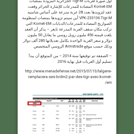
أول صورة لعربات Tigr-M الجزائرية المزودة بمنصات
Kornet-EM المضادة للمدرعات للإشارة الجزائر وقعت
عقد لتزويدها بعدد 28 عربة مدرعة على أساس شاسيه
VPK-233136 Tigr-M أين سيتم تزويدها بمنصات لمنظومة
الصواريخ المضادة للمدرعات/الدبابات Kornet-EM التي
تركب مكان سقف العربة المدرعة تايغر – يذكر أن العقد
بلغت قيمته 456 مليون روبل روسي ما يعادل 50 مليون
دولار و سعر العربة الواحدة بكامل تعديلاتها 285 ألف دولار
وذلك حسب موقع Armstrade الروسي المتخصص.
– الصفقة تم توقيعها سنة 2014 – من المتوقع أن يبدأ
تسليم أول العربات قبل نهاية 2016.
http://www.menadefense.net/2015/07/13/lalgerie-
remplacera-ses-brdm2-par-des-tigr-avec-kornet-
em/