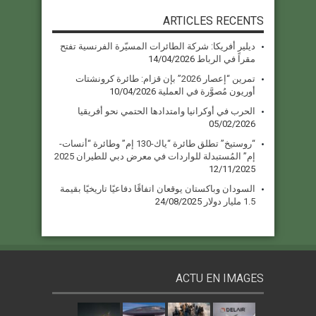
ARTICLES RECENTS
ديلير أفريكا: شركة الطائرات المسيّرة الفرنسية تفتح
مقراً في الرباط
14/04/2026
تمرين “إعصار 2026” بإن قزام: طائرة كرونشتات
أوريون مُصوَّرة في العملية
10/04/2026
الحرب في أوكرانيا وامتدادها الحتمي نحو أفريقيا
05/02/2026
“روستيخ” تطلق طائرة “ياك-130 إم” وطائرة “أنسات-
إم” المُستبدلة للواردات في معرض دبي للطيران 2025
12/11/2025
السودان وباكستان يوقعان اتفاقًا دفاعيًا تاريخيًا بقيمة
1.5 مليار دولار
24/08/2025
ACTU EN IMAGES