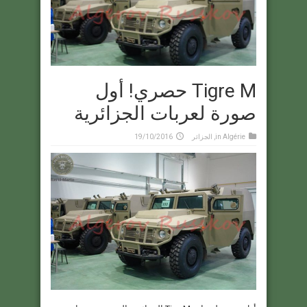
Tigre M حصري! أول
صورة لعربات الجزائرية
Algérie
in
,
الجزائر
19/10/2016