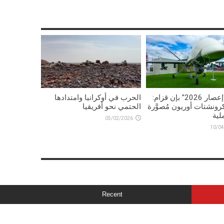
تمرين “إعصار 2026” بإن قزام:
الحرب في أوكرانيا وامتدادها
رونشتات أوريون مُصوَّرة
الحتمي نحو أفريقيا
لية
05/02/2026
10/04
Recent