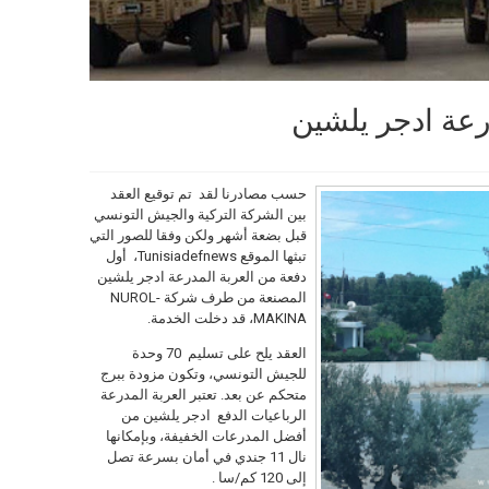
عة ادجر يلشين
حسب مصادرنا لقد تم توقيع العقد
بين الشركة التركية والجيش التونسي
قبل بضعة أشهر ولكن وفقا للصور التي
تبثها الموقع Tunisiadefnews، أول
دفعة من العربة المدرعة ادجر يلشين
المصنعة من طرف شركة NUROL-
MAKINA، قد دخلت الخدمة.
العقد يلح على تسليم 70 وحدة
للجيش التونسي، وتكون مزودة ببرج
متحكم عن بعد. تعتبر العربة المدرعة
الرباعيات الدفع ادجر يلشين من
أفضل المدرعات الخفيفة، وبإمكانها
نال 11 جندي في أمان بسرعة تصل
إلى 120 كم/سا .