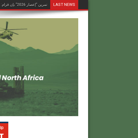
LAST NEWS
تمرين “إعصار 2026” بإن قزام: طائرة كرونشتات أوريون مُصوَّرة في العملية