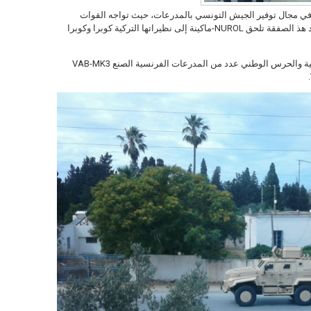
في مجال توفير الجيش التونسي بالمدرعات، حيث تواجه القوات
التونسية حرب العصابات في مناطقها الغربية. بعد هذ الصفقة تلحق NUROL-ماكينة إلى نظيراتها التركية كوبرا وكوبرا
و من جهة أخرى تحصلت وحدات الشرطة التونسية والحرس الوطني عدد من المدرعات الفرنسية الصنع VAB-MK3