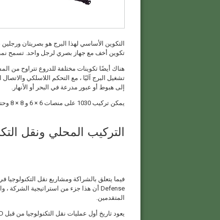
التكوين الأساسي لهذا البرج هو بصريتان ورجلين 
تكوين أخف مع جهاز بصري لرجل واحد. تسمح نمطية 1030 أيضًا بإضافة ATGMs أو سلال ال
تشغيل البرج آليًا ، مع التحكم اللاسلكي والاتصال ا
إلى هبوط أو عبور مدرعة في البحر أو الأنهار.
يمكن تركيب 1030 على منصات 6 × 6 و 8 × 8 وحتى المنصات المجنزرة لكل من المركبات المأهولة ولمسيرة عن بعد.
التركيب المحلي ونقل التكن
Defense أن هذا جزء من استراتيجية الشرك
المتقدمين.