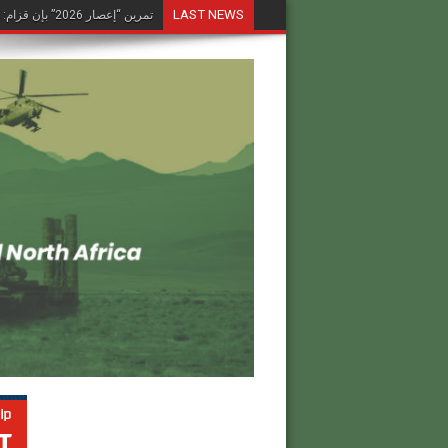
LAST NEWS
تمرين “إعصار 2026” بإن قزام: طائرة كرونشتات أوريون مُصوَّرة في العملية