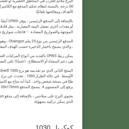
60 درجة. بالنسبة لنظام تحكم المدفع مع الكاميرا 
الأهداف ومعالجتها تلقائيًا.
أو معدات أخرى بفضل البنية المعيارية ، مثل قاذف
الموجهة والصواريخ المضادة. – قاذفات صواريخ دب
المدفع ا
، والذي يسمح باختيار الذخيرة حسب الهدف المعا
هي دعم المشاة أو الاستطلاع ، اعتمادًا على البص
يرفع إلى المستوى 4. يسمح المدفع 30x173mm بقوة نيران كبيرة وسعة خزان دخرتيه 200 طلقة.
الذي يمكن تركيبه بسهولة.
كوكريل 1030