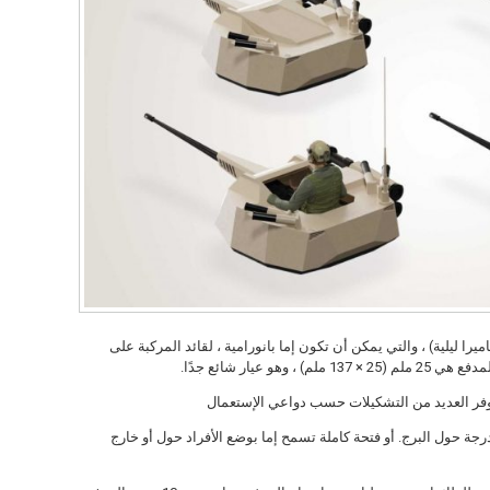
وله عدسة واحدة (كاميرا ليلية) ، والتي يمكن أن تكون إما بانورامية ، لقائد المركبة على
و عيار شائع جدًا.
يوفر العديد من التشكيلات حسب دواعي الإستعمال
التكوين الأول بفتحة طفيفة تسمح بمراقبة 360 درجة حول البرج. أو فتحة كاملة تسمح إما بوضع الأفراد حول أو خارج