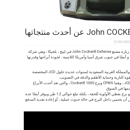
27/03/2023
في إطار جولتنا الأوروبية ، كان من دواعي سرورنا زيارة مصنع John Cockerill Defense في لييج ، بلجيكا ، وهي شركة
أيضًا في جنوب شرق آسيا وأمريكا اللاتينية ، لجودة أبراجها وقدرتها
اختارت الجيوش الكبيرة مثل إندونيسيا والبرازيل والمملكة العربية السعودية لسنوات عديدة حلول JCD المخصصة
قوة النارية وحماية الأطقم والدقة في التصويب.
في هذا السياق ، تمكنا من رؤية منتجين قدمتهما JCD ، وهما CPWS وبرج Cockerill 1030 ، والتي تعد أحدث الأبراج
CPWS (نظام الأسلحة المحمي من Cockerill) ، هو برج يعطي الأولوية للخفة ، بكتلة تبلغ حوالي 1.2 طن ويوفر أيضًا عدة
 أن يحتمي داخل البرج في حالة حدوث عملية ، أو إعادة تغدية المدفع