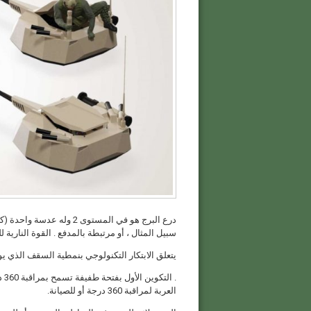
درع البرج هو في المستوى 2 
سبيل المثال ، أو مرتبطة بالمدفع . القوة النارية للمدفع هي 25 ملم (25 × 137 ملم) ، وه
يتعلق الابتكار التكنولوجي بنمطية السقف الذي 
. 
العربة لمراقبة 360 درجة أو للصيانة.