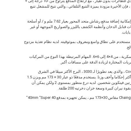
البرج ملائم للحرب في المناطق الحضرية أو للتصدي للطائرات بدون طيار ، مع ارتفاع المدفع يتراوح من -10 درجة إلى +
، فإن الأخيرة مزودة بميزة التتبع التلقائي ، والتي تتيح للمشغل تتبع
بالإضافة إلى المدفع الرئيسي ، يوفر CPWS أيضًا إمكانية إضافة مدفع رشاش متحد المحور بعيار 7.62 ملم و / أو أسلحة
ات قنابل الدخان وأنظمة الكشف بالليزر والصواريخ الموجهة أو غير
ابات.
لرئيسي من نوع 25 ملم Chaingun ، وهو مستخدم على نطاق واسع ومعروف بموثوقيته. لديه نظام تغذية مزدوج
لج.
يمكن ربط CPWS بالعديد من أنواع المركبات العسكرية ، من 4×4 إلى 6×6. المهام المرتبطة بهذا النوع من المركبات
ريات المختارة لزيادة الدقة على مسافات أكبر.
المنتج الثاني الذي تم تقديمه هو برج Cockerill 1030 ، والذي يعد تطويرًا لـ 3030 ، البرج الأكثر مبيعًا في الشرق
الأوسط.. في حالة الطراز 1030 ، نتحدث عن برج أكثر إحكاما وأخف وزنا. يستخدم مدفعًا ذو عيار 30 × 173 مم ويزن 1.5
طنًا في نسخة شخص واحد ، كما أنه متاح مع كاميرتين فيتكوين شخصين. لديه درع متطور بمستوى 2 ولكن يمكن أن
يحتوي البرج على سلاحين ، بالإضافة إلى مدفع Chaingun مقاس 30×173 مم ، يمكن تجهيزه بمدفع 40mm “Super 40”