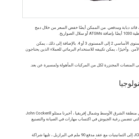
، قائد دبابة ومدفعي. من الممكن أيضًا خفض السعر من خلال دمج
صواريخ.
هناك أيضًا تكوينات مختلفة للدروع تتراوح من المستوى الأساسي 2 إلى المستوى 3 أو 4. بالإضافة إلى ذلك ، يمكن
لآمن . وأخيرًا ، يمكن تكييفه للاستخدام البرمائي للعملاء الذين يحتاجون
ولوجيا
فيما يتعلق بالشراكة ومشاريع نقل التكنولوجيا في منطقة الشرق الأوسط وشمال إفريقيا ، أخبرنا ممثلو John Cockerill
ة ، والتي تتضمن رغبة الجيوش في اكتساب مهارات في الصيانة والتصنيع
يعود تاريخ أول عمليات نقل التكنولوجيا من قبل JCD إلى الثمانينيات مع عقد مدفع 90 ملم في البرازيل ، تليها شراكة