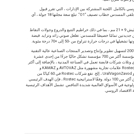
م شبه التلقائي روسي بالكامل. اللجنة المشتركة بين الإدارات ، التي تقرر قبول
مسدسات Udav للإنتاج الضخم ، أكملت عملها ، وتلقى المسدس خطاب تصنيف “O1”. تبلغ سعة مجلتها 18 جولة ، أي
يمكن أن تستخدم Udav مجموعة كاملة من خراطيش 9 × 21 مم ، بما في ذلك خراطيم التتبع والدروع وجولات النقاط
 جديدتين تمامًا خصيصًا للمسدس: تغلغل صوتي زائد وتزايد. قبضة
ي درجات حرارة تتراوح من -50 إلى +70 درجة مئوية.
Rostec هي شركة روسية حكومية تأسست عام 2007 لتسهيل تطوير وإنتاج وتصدير المنتجات الصناعية عالية التقنية
المصممة للتطبيقات المدنية والعسكرية. تضم المؤسسة أكثر من 700 مؤسسة تشكل حاليًا جزءًا من إحدى عشرة
ثلاث شركات قابضة تعمل في الصناعة المدنية ، بالإضافة إلى أكثر
من 80 مؤسسة تدار بشكل مباشر. تضم محفظة Rostec علامات تجارية مشهورة مثل AVTOVAZ و KAMAZ و
Concern Kalashnikov و Russian Helicopters و UralVagonZavod ، إلخ. تقع شركات Rostec في 60 كيانًا من
مكونات الاتحاد الروسي وتورد منتجاتها إلى أسواق أكثر من 100 دولة. وفقًا لاستراتيجية Rostec ، فإن الهدف الرئيسي
جية في الأسواق العالمية شديدة التنافس. تشمل الأهداف الرئيسية
الاقتصاد الروسي.