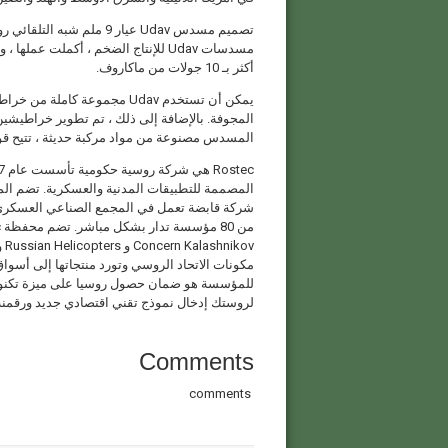
تصميم مسدس Udav عيار 9 مل
أكثر بـ 10 جولات من ماكاروف.
المجوفة. بالإضافة إلى ذلك ، تم تطوير خراطيشين
المسدس مصنوعة من مواد مركبة حديثة ، تتيح قوتها تشغيلها ف
شركة قابضة تعمل في المجمع الصناعي العسكري و
للمؤسسة هو ضمان حصول روسيا على ميزة تكنولو
لروستك إدخال نموذج تقني اقتصادي جديد ورقمنة 
Comments
comments