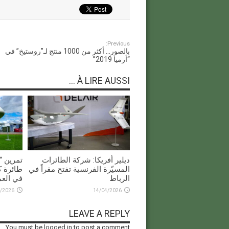
Previous:
بالصور… أكثر من 1000 منتج لـ”روستيخ” في
“أرميا 2019”
À LIRE AUSSI ...
ديلير أفريكا: شركة الطائرات
المسيّرة الفرنسية تفتح مقراً في
طائرة ك
الرباط
في العم
/2026
14/04/2026
LEAVE A REPLY
You must be
logged in
to post a comment.