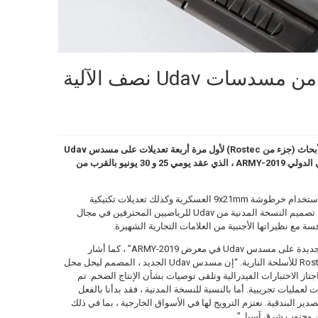
تقدم Rostec مجموعة من مسدسات Udav نصف الآلية
26 يونيو 2019 – قدم معهد TsNIITochMash للأبحاث (جزء من Rostec) لأول مرة أربعة تعديلات على مسدس Udav
شبه التلقائي الجديد في المنتدى العسكري التقني الدولي ARMY-2019 ، الذي عقد يومي 25 و 30 يونيو بالقرب من
وشملت المظاهرة مسدسات للأغراض الخاصة باستخدام خرطوشة 9x21mm العسكرية وكذلك تعديلات تكتيكية
ورياضية جديدة باستخدام خرطوشة 9x19mm. تم تصميم النسخة المدنية من Udav للرياضيين المحترفين في مجال
سة مع نظيراتها الأجنبية من العلامات التجارية الشهيرة.
“لقد أعددنا عرضًا ديناميكيًا خاصًا لإجراء تعديلات جديدة على مسدس Udav في معرض ARMY-2019” ، كما أشار
سيرجي أبراموف ، المدير الصناعي لمجموعة Rostec للأسلحة النارية. “إن مسدس Udav الجديد ، المصمم ليحل محل
ليًا ، اجتاز الاختبارات الفيدرالية وتلقى توصيات بشأن الإنتاج الضخم. تم
Udavs بالفعل إلى القوات لعمليات تجريبية. أما بالنسبة للنسخة المدنية ، فقد بدأنا بالفعل
صدير البندقية. نعتزم الترويج لها في الأسواق الخارجية ، بما في ذلك
ين وجنوب شرق آسيا. ”