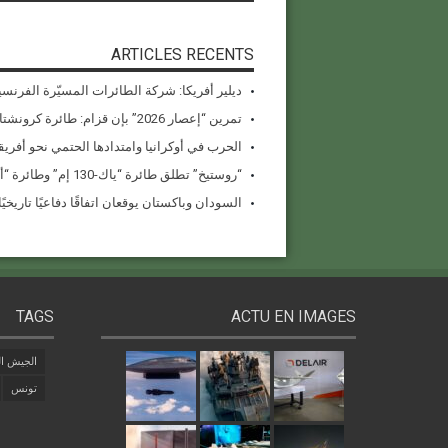
ARTICLES RECENTS
ديلير أفريكا: شركة الطائرات المسيّرة الفرنسي
تمرين “إعصار 2026” بإن قزام: طائرة كرونشتات أوريون مُصوَّرة في العملية
الحرب في أوكرانيا وامتدادها الحتمي نحو أفريقي
“روستيخ” تطلق طائرة “ياك-130 إم” وطائرة “أنسات-إم” المُستبدلة للواردات في معرض دبي للطيران 2025
السودان وباكستان يوقعان اتفاقًا دفاعيًا تاريخيًا بقيمة 1.5 مل
TAGS
ACTU EN IMAGES
الجيش ال
تونس