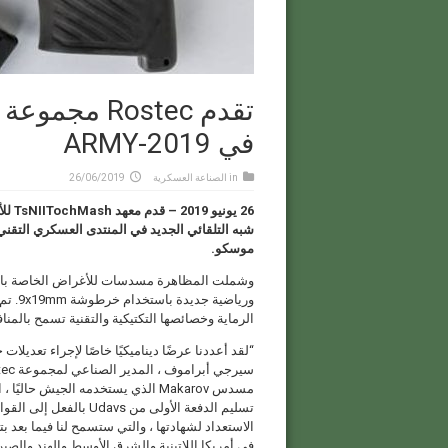
في ARMY-2019
in
الصناعة العسكرية
26/06/2019
موسكو.
الرماية وخصائصها التكتيكية والتقنية تسمح بالمناف
مسدس Makarov الذي يستخدمه الجيش حا
تسليم الدفعة الأولى من 
الاستعداد لشهادتها ، والتي ستسمح لنا فيما بعد بت
في أمريكا اللاتينية والشرق الأوسط والهند والص