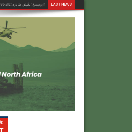
LAST NEWS
“روستيخ” تطلق طائرة “ياك-130 إم” وطائرة “أنسات-إم” المُستبدلة للواردات في معرض دبي للطيران 2025