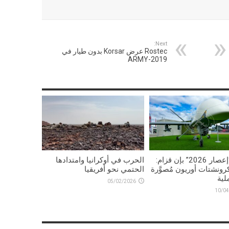
Next:
Rostec عرض Korsar بدون طيار في
ARMY-2019
تمرين “إعصار 2026” بإن قزام:
الحرب في أوكرانيا وامتدادها
رونشتات أوريون مُصوَّرة
الحتمي نحو أفريقيا
لية
05/02/2026
10/04