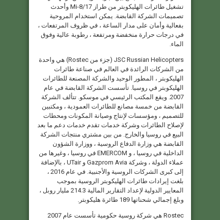
تشغيل طائرات الهليكوبتر من طراز Mi-8/17 وأحدث
تصميمات الشركة القابضة. يمكن استخدام المروحية
بفعالية وأمان على مدار الساعة ، في ظروف المرتفعات ،
في درجات حرارة منخفضة ومرتفعة ، رطوبة عالية وفوق
الماء.
JSC Russian Helicopters (جزء من Rostec) هي واحدة
من الشركات الرائدة في العالم في صناعة طائرات
الهليكوبتر ، المطور الوحيد والشركة المصنعة للطائرات
الهليكوبتر في روسيا. تأسست الشركة القابضة في عام
2007. ويقع المكتب الرئيسي في موسكو. تتألف الشركة
القابضة من خمسة مصانع للطائرات العمودية ، ومكتبين
للتصميم ، ومؤسسات لإنتاج وصيانة المكونات ومحطات
لإصلاح الطائرات وشركة خدمات تقدم خدمات دعم ما بعد
البيع في روسيا والخارج. من بين مشتري منتجات الشركة
القابضة هي وزارة الدفاع الروسية ، ووزارة الشؤون
الداخلية في روسيا ، و EMERCOM في روسيا ، وغيرها من
عملاء الدولة ، وشركة Gazprom Avia و UTair ، بالإضافة
إلى كبرى الشركات الروسية والأجنبية. في عام 2016 ،
بلغت إيرادات طائرات الهليكوبتر الروسية بموجب
المعايير الدولية لإعداد التقارير المالية 214.3 مليار روبل ،
وبلغ إجمالي شحناتها 189 طائرة هليكوبتر.
Rostec هي شركة روسية حكومية تأسست عام 2007