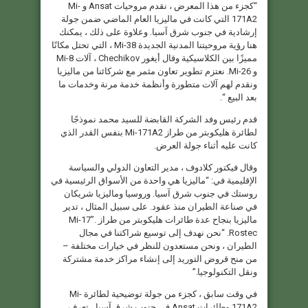
“كجزء من هذا المعرض ، نقدم مروحيات Ansat و Mi-
171A2 التي كانت في ماليزيا العام الماضي ضمن جولة
إرشادية في جنوب شرق آسيا. وعلاوة على ذلك ، يمكنك
هنا رؤية مروحيتنا المدنية الجديدة Mi-38 ، التي تحتل مكانًا
مميزًا بين الكلاسيكية وقال أيغور Chechikov ، آلات Mi-8
و Mi-26. نعتزم تطوير تعاون مثمر مع شركائنا من ماليزيا
ونقدم لهم آلات متطورة وأنظمة خدمة مرنة وخدمات ما
بعد البيع “.
قدم رئيس وفد الشركة القابضة للسيد محمد نموذجًا
لطائرة هليكوبتر من طراز Mi-171A2 بنفس القدر الذي
كانت عليه أثناء جولة العرض.
وقال فيكتور كلادوف ، مدير التعاون الدولي والسياسة
الإقليمية في: “ماليزيا هي واحدة من الأسواق الرئيسية في
روستك في جنوب شرق آسيا. وروسيا وماليزيا شريكان
في صناعة الطيران منذ عقود. على سبيل المثال ، تدير
ماليزيا بنجاح عدة طائرات هليكوبتر من طراز Mi-17”.
Rostec. “نحن نهدف إلى توسيع شراكتنا في مجال
الطيران ، ونحن مستعدون للنظر في خيارات مختلفة –
من منح قروض التوريد إلى إنشاء مراكز خدمة مشتركة
ونقل التكنولوجيا.”
في وقت سابق ، كجزء من جولة توضيحية لطائرة Mi-
171A2 وطائرات Ansat في جنوب شرق آسيا ، تعرف