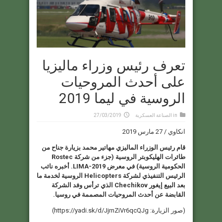
تعرف رئيس وزراء ماليزيا
على أحدث المروحيات
الروسية في ليما 2019
in
الصناعة العسكرية
27/03/2019
انكاوي / 27 مارس 2019
قام رئيس الوزراء الماليزي مهاتير محمد بزيارة جناح من
طائرات الهليكوبتر الروسية (جزء من شركة Rostec
الحكومية الروسية) في معرض LIMA-2019. أخبره نائب
الرئيس التنفيذي لشركة Helicopters الروسية لخدمة ما
بعد البيع إيغور Chechikov الذي ترأس وفد الشركة
القابضة عن أحدث المروحيات المصممة في روسيا.
(صور الزيارة: https://yadi.sk/d/JjrnZiVr6qcQJg)