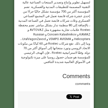
لتسهيل تطوير وإنتاج وتصدير المنتجات الصناعية عالية
التقنية المصممة للتطبيقات المدنية والعسكرية. تضم
المؤسسة أكثر من 700 مؤسسة تشكل حاليًا جزءًا من
إحدى عشرة شركة قابضة تعمل في المجمع الصناعي
العسكري وثلاث شركات قابضة تعمل في الصناعة المدنية
، بالإضافة إلى 80 منظمة تدار بشكل مباشر. تضم محفظة
Rostec علامات تجارية مشهورة مثل AVTOVAZ و
KAMAZ و Concern Kalashnikov و Russian
Helicopters و VSMPO AVISMA و UralVagonZavod ،
وما إلى ذلك. تقع شركات Rostec في 60 كيانًا من مكونات
الاتحاد الروسي وتورد منتجاتها إلى أسواق أكثر من 70
دولة. وفقًا لاستراتيجية Rostec ، فإن الهدف الرئيسي
للمؤسسة هو ضمان حصول روسيا على ميزة تكنولوجية
في الأسواق العالمية شديدة التنافس.
Comments
comments