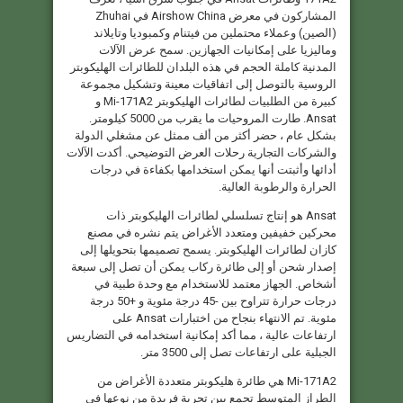
المشاركون في معرض Airshow China في Zhuhai
(الصين) وعملاء محتملين من فيتنام وكمبوديا وتايلاند
وماليزيا على إمكانيات الجهازين. سمح عرض الآلات
المدنية كاملة الحجم في هذه البلدان للطائرات الهليكوبتر
الروسية بالتوصل إلى اتفاقيات معينة وتشكيل مجموعة
كبيرة من الطلبيات لطائرات الهليكوبتر Mi-171A2 و
Ansat. طارت المروحيات ما يقرب من 5000 كيلومتر.
بشكل عام ، حضر أكثر من ألف ممثل عن مشغلي الدولة
والشركات التجارية رحلات العرض التوضيحي. أكدت الآلات
أدائها وأثبتت أنها يمكن استخدامها بكفاءة في درجات
الحرارة والرطوبة العالية.
Ansat هو إنتاج تسلسلي لطائرات الهليكوبتر ذات
محركين خفيفين ومتعدد الأغراض يتم نشره في مصنع
كازان لطائرات الهليكوبتر. يسمح تصميمها بتحويلها إلى
إصدار شحن أو إلى طائرة ركاب يمكن أن تصل إلى سبعة
أشخاص. الجهاز معتمد للاستخدام مع وحدة طبية في
درجات حرارة تتراوح بين -45 درجة مئوية و +50 درجة
مئوية. تم الانتهاء بنجاح من اختبارات Ansat على
ارتفاعات عالية ، مما أكد إمكانية استخدامه في التضاريس
الجبلية على ارتفاعات تصل إلى 3500 متر.
Mi-171A2 هي طائرة هليكوبتر متعددة الأغراض من
الطراز المتوسط ​​تجمع بين تجربة فريدة من نوعها في