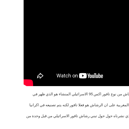
طاقم تحرير موقع ميناديفونص يصر على ان الرشاش من نوع تافور اكس 95 الاسرائيلي المنشاء هو الذي ظهر في
المغربية على ان الرشاش هو فعلا تافور لكنه يتم تصنيعه في اكرانيا
ل الذي نشرناه حول حول تبني رشاش تافور الاسرائيلي من قبل وحدة من