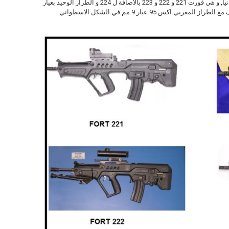
كما نرى في الصور تحت تصنع اربع نماذج في اكرانيا, و هي فورت 221 و 222 و 223 بالاضافة ل 224 و الطراز الوحيد بعيار
9 مم هو فورت 224, و هو تافور مايكرو و هو يختلف مع الطراز المغربي اكس 95 عيار 9 مم في الشكل الاسطواني