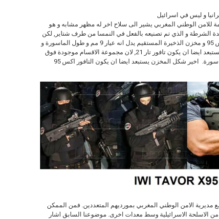
مة للامن الوطني المغربي يشير الى سلاح اخر له مظهر مشابه و هو
الذي تملكه نفس وحدة الشرطة و الذي تم تصنيعه بالفعل في النمسا من طرف شتاير, لكن
للاسف لا يمكن انكار ان الذي ظهر هو التافور اكس 95 و مخزن الذخيرة المستقيم يدل انه عيار 9 مم و طول الماسورة و
شكل المقبض يستبعد ان يكون مايكرو تافورn و يستبعد ايضا ان يكون تافور تار 21, لان مجموعة الاقسام موجودة فوق
القبضة و الثانية موجودة في الامام على حافة الماسورة. اخير شكل المخزن يستبعد ايضا ان يكون التافور اكس 95
مع مديرية الامن الوطني المغربي بمورديهم المتعددين. فمن الممكن
ر من الاسلحة الاسرائيلية وسط معدات اخرى. موضوعنا السابق اشار