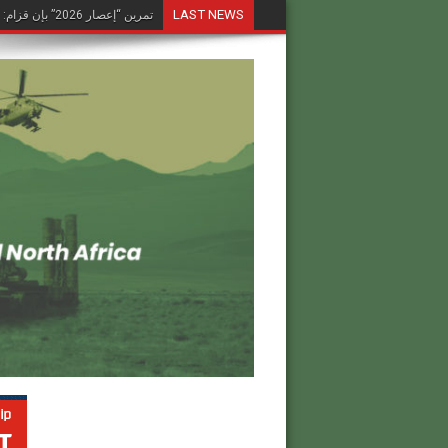
LAST NEWS
تمرين “إعصار 2026” بإن قزام: طائرة كرونشتات أوريون مُصوَّرة في العملية