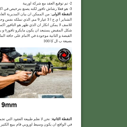
2- تم توقيع العقد مع شركة اوربية
3- هو فعلا رشاش تافور لكنه يصنع بترخيص في اكرانيا و ليس في اسرائيل
النقطة الاولى:
من الممكن ان بيان المديرية العا
الشتاير ا ي ج ا 3 عيار 9 مم, 
بصيغة ب ال كا 300
النقطة الثانية:
نحن لا نعلم طبيعة العقود التي تج
في الواقع ان يكون وسيط اوروبي قام ببيع الكثي