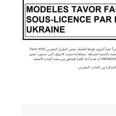
والأفضل من ذلك ، أن الشرطة الكندية وقعت مؤخراً عقداً لتزويد قواها العاملة بنفس الطراز المغربي (Tavor X95
 نفسه بالنسبة لشرطة بنسلفانيا ستيت كابيتول التي تستورد نفس
الجدال) من الجانب المغربي.