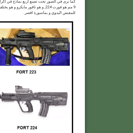
للمقبض اليدوي و بماسورة اقصر .