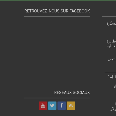
RETROUVEZ-NOUS SUR FACEBOOK
سيّرة
 قزام: طائرة
عملية
حتمي
“روستيخ” تطلق طائرة “ياك-130 إم”
ن
RÉSEAUX SOCIAUX