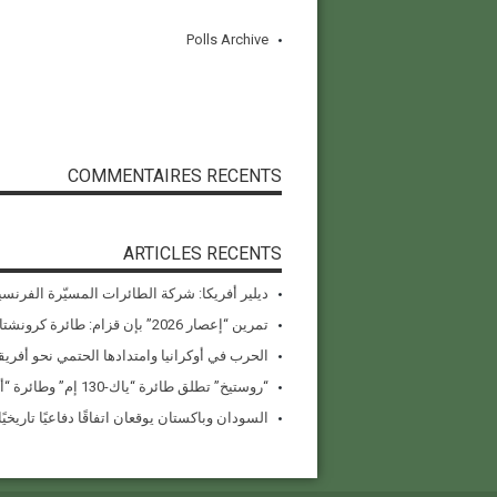
Polls Archive
COMMENTAIRES RECENTS
ARTICLES RECENTS
ديلير أفريكا: شركة الطائرات المسيّرة الفرنسي
تمرين “إعصار 2026” بإن قزام: طائرة كرونشتات أوريون مُصوَّرة في العملية
الحرب في أوكرانيا وامتدادها الحتمي نحو أفريقي
“روستيخ” تطلق طائرة “ياك-130 إم” وطائرة “أنسات-إم” المُستبدلة للواردات في معرض دبي للطيران 2025
السودان وباكستان يوقعان اتفاقًا دفاعيًا تاريخيًا بقيمة 1.5 مل