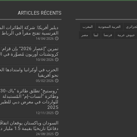
ARTICLES RÉCENTS
جزائري
العربية السعودية
المغرب
ديلير أفريكا: شركة الطائرات الم
الفرنسية تفتح مقراً في الرباط
جيوش عربية
فرنسا
ليبيا
مصر
14/04/2026
تمرين “إعصار 2026” بإن
كرونشتات أوريون مُصوَّرة في ال
10/04/2026
الحرب في أوكرانيا وامتدادها ال
نحو أفريقيا
05/02/2026
وطائرة “أنسات-إم” المُستبدلة
للواردات في معرض دبي للطيرا
2025
12/11/2025
السودان وباكستان يوقعان اتفاقًا
دفاعيًا تاريخيًا بقيمة 1.5 مليار دولار
24/08/2025