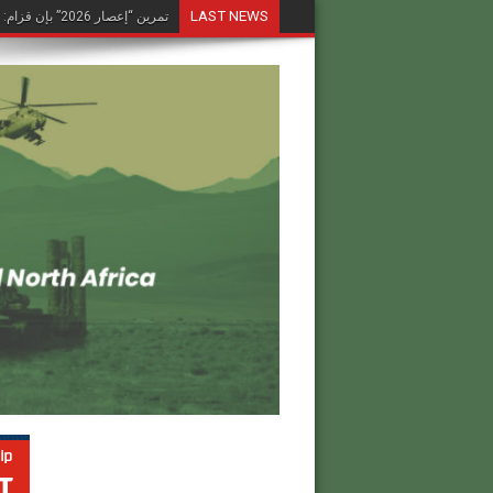
LAST NEWS
تمرين “إعصار 2026” بإن قزام: طائرة كرونشتات أوريون مُصوَّرة في العملية