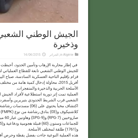
الجيش الوطني الشعبي
وذخيرة
Algérie
in
,
الجزائر
14/04/2015
في إطار محاربة الإرهاب وتأمين الحدود، أحبطت
للجيش الوطني الشعبي تابعة للقطاع العملياتي ل
أفريل 2015، محاولة إدخال كمية هامة من مختلف
الأسلحة الحربية والذخيرة والمتفجرات.
العملية تمت إثر دورية استطلاعية لأفراد الجيش 
الشعبي قرب الشريط الحدودي بتيريرين وأسفر
اكتشاف مخبأ يحتوي على (06) مسدسات
كلاشني
و(1761) طلقة لمختلف الأسلحة.
هذه العملية النوعية جاءت بفضل يقظة وحرص أفر