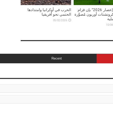
تمرين “إعصار 2026” بإن قزام:
الحرب في أوكرانيا وامتدادها
رونشتات أوريون مُصوَّرة
الحتمي نحو أفريقيا
لية
05/02/2026
10/04
Recent