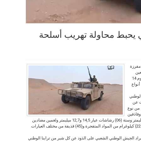
 يحبط محاولة تهريب أسلحة
 مفرزة
عين
قزام بإقليم الناحية العسكرية السادسة، صباح اليوم 14
 أنواع
الوطني
ت عن
 رشاشة من نوع
كوف و(03) بنادق رشاشة من نوع (FMPK) وقاذفين
صاروخيين (RPG-7) و(SPG-9) وهاونين عيار 60 ميليمتر وستة (06) رشاشات عيار 14,5 و12,7 ميليمتر ولغمين مضادين
للجماعات وستون (60) قنبلة هجومية ودفاعية و(225) كيلوغرام من المواد المتفجرة و(45) قذيفة من مختلف العيارات
اد الجيش الوطني الشعبي على الذود عن كل شبر من ترابنا الوطني