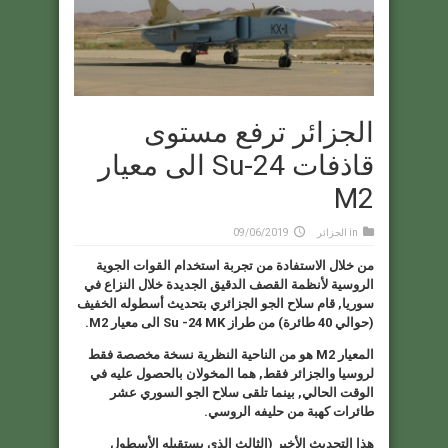
الجزائر ترفع مستوى
قاذفات Su-24 الى معيار
M2
in
الجزائر
09/06/2019
من خلال الاستفادة من تجربة استخدام القوات الجوية
الروسية لأنظمة القصف الدقيق الجديدة خلال النزاع في
سوريا, قام سلاح الجو الجزائري بتحديث أسطوله الخفيف
(حوالي 40 طائرة) من طراز
Su -24 MK
الى معيار
M2
.
المعيار
M2
هو من الناحية النظرية نسخة مخصصة فقط
لروسيا والجزائر فقط, هما المخولان بالحصول عليه في
الوقت الحالي, بينما تلقى سلاح الجو السوري عشر
طائرات كهبة من حليفه الروسي.
هذا التحديث الأخير (الثالث الذي يستقبله الأسطول