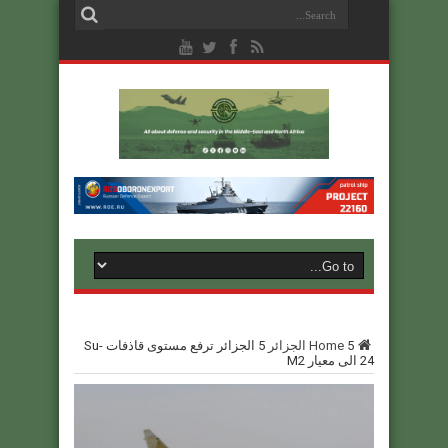
5
Home
الجزائر
5
الجزائر ترفع مستوى قاذفات Su-
24 الى معيار M2