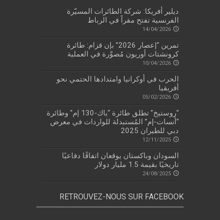
ديلير أفريكا: شركة الطائرات المسيّرة
الفرنسية تفتح مقراً في الرباط
14/04/2026
تمرين “إعصار 2026” بإن قزام: طائرة
كرونشتات أوريون مُصوَّرة في العملية
10/04/2026
الحرب في أوكرانيا وامتدادها الحتمي نحو
أفريقيا
05/02/2026
“روستيخ” تطلق طائرة “ياك-130 إم” وطائرة
“أنسات-إم” المُستبدلة للواردات في معرض
دبي للطيران 2025
12/11/2025
السودان وباكستان يوقعان اتفاقًا دفاعيًا
تاريخيًا بقيمة 1.5 مليار دولار
24/08/2025
RETROUVEZ-NOUS SUR FACEBOOK