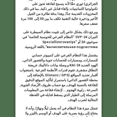
الجزائري) ثوري حقًا لأنه يسمح لقاذفة تحوز على
تكنولوجيا الثمانينيات بإلقاء قنابل غير ذكية, بما في ذلك
المخزونات القديمة جدًا, وهذا بدقة طائرة من الجيل
الأخير وذخيرة عالية التقنية تكلف ما بين 50 إلى 100 مرة
ضعف سعرها.
ويرجع ذلك بشكل خاص إلى تثبيت نظام السيطرة على
النيران
SVP-24
“
النظام الفرعي للحوسبة الخاصة”
في
سوخوي-24 أو “
Speciallizvrovaniye
вычислительная подсистема
” باللغة الروسية.
يشتمل هذا النظام الفرعي على كمبيوتر حسابي
للمسارات, ومسبارات للحسابات جوية والقصور الذاتي,
الهود الجديد
KAI-24
و وصلة بيانات داتالينك عريضة
النطاق مشفرة, تقوم قدرات الأنظمة الفرعية باستجواب
أقمار تحديد المواقع (
Glonass / GPS
بالإضافة إلى
محطة القصور الذاتي) باستمرار لتأكيد الموقع الدقيق
للقاذفة بالنسبة للهدف, مع حساب ظروف الأرصاد الجوية,
السرعة ، زاوية الهجوم … لإنشاء فقاعة من المعلومات
المرسلة إلى الطيار الذي يسقط قنابله في اللحظة
المثالية لضرب الهدف.
تتمثل ميزة هذا النظام في أنه يعمل ليلًا ونهارًا, وأنه لا
يحتاج إلى رؤية بصرية على الهدف أو الوسم بالليزر ولا