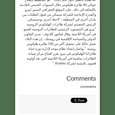
حوالي 40 طائرة هليكوبتر خلال السنوات الخمس القادمة.
بالإضافة إلى ذلك ، فإن الموقع الجغرافي المميز لبيرو
والقدرة الإنتاجية للشركة سيمكن من قبول الطلبات من
بلدان أخرى في المنطقة ، ”لاحظ أندري بوجينسكي ،
الرئيس التنفيذي لشركة طائرات الهليكوبتر الروسية.
“بيرو هي المستورد الرئيسي للطائرات الروسية الصنع
في أمريكا اللاتينية. وقال فيكتور كلادوف ، مدير التعاون
الدولي والسياسة الإقليمية في روستك ، إن هذه البلاد
تعمل حاليًا على تشغيل أكثر من 100 طائرة هليكوبتر
روسية. “نواصل إنشاء نظام موحد لإدارة دورة حياة
طائراتنا الهليكوبتر في بيرو. يعزز افتتاح مركز صيانة
الطائرات مناصبنا في أمريكا اللاتينية التي تعد أولوية
قصوى بالنسبة لشركة Rostec. “
Comments
comments