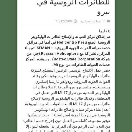
للطائرات الروسية في
بيرو
in
الصناعة العسكرية
10/12/2018
8 / ليما
تم إطلاق مركز الصيانة والإصلاح لطائرات الهليكوبتر
الروسية الصنع Helicentro Peru في ليما في مرافق
خدمة صيانة القوات الجوية البيروفية – SEMAN. تم بناء
المركز بالشراكة مع Russian Helicopters (جزء من
شركة Rostec State Corporation) ، وسيقدم المركز
خدمات الصيانة للطائرات من نوع Mi.
حضر حفل الافتتاح الرسمي الرئيس التنفيذي لشركة
طائرات الهليكوبتر الروسية أندريه بوغينسكي وقائد
القوات الجوية البيروفية رودولفو غارسيا إسكيري.
وستستخدم هيليسنترو بيرو المرفق لإصلاح طائرات
الهليكوبتر المدنية من طراز Mi-17 التي تعمل في
المنطقة ، وكذلك طائرات الهليكوبتر الروسية لإصلاح
طائرات من طراز MI-17 التابعة للقوات الجوية البيروفية.
“يعد إنشاء مركز صيانة وإصلاح طائرات الهليكوبتر
الروسية في بيرو ذا أهمية استراتيجية – حيث سيمكنها
توفير مجموعة كاملة من العمل دون إخراج جسم الطائرة
من البلاد. على الرغم من أن المركز بدأ تشغيله للتو ، إلا
أنه طلب بالفعل حتى عام 2023 – تم التخطيط لإصلاح