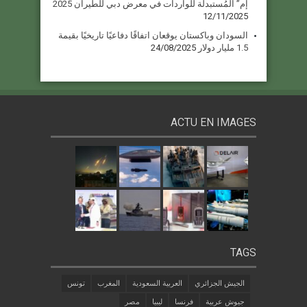
إم” المُستبدلة للواردات في معرض دبي للطيران 2025
12/11/2025
السودان وباكستان يوقعان اتفاقًا دفاعيًا تاريخيًا بقيمة
1.5 مليار دولار
24/08/2025
ACTU EN IMAGES
TAGS
الجيش الجزائري
العربية السعودية
المغرب
تونس
جيوش عربية
فرنسا
ليبيا
مصر