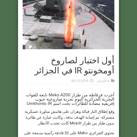
أول اختبار لصاروخ
أومخونتو IR في الجزائر
in
الجزائر
05/12/2019
أجرت فرقاطة من طراز Meko A200 تابعة للقوات
البحرية الجزائرية اليوم تجربة صاروخية جنوب
إفريقية مضادة للطائرات تحت اسم Umkhonto IR.
وقع إطلاق النار قبالة وهران على هامش مناورة عسكرية
مشتركة. تم إصابة الهدف بدقة ، وكانت عبارة عن طائرة
بدون طيار من طراز Mirach كانت تجذب الأنظار.
يحتوي الجزائري Meko على 32 قاذفة رأسية مدمجة على