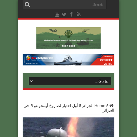
5
Home
الجزائر
5
أول اختبار لصاروخ أومخونتو IR في
الجزائر