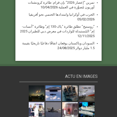
تمرين “إعصار 2026” بإن قزام: طائرة كرونشتات
أوريون مُصوَّرة في العملية
10/04/2026
الحرب في أوكرانيا وامتدادها الحتمي نحو أفريقيا
05/02/2026
“روستيخ” تطلق طائرة “ياك-130 إم” وطائرة “أنسات-
إم” المُستبدلة للواردات في معرض دبي للطيران 2025
12/11/2025
السودان وباكستان يوقعان اتفاقًا دفاعيًا تاريخيًا بقيمة
1.5 مليار دولار
24/08/2025
ACTU EN IMAGES