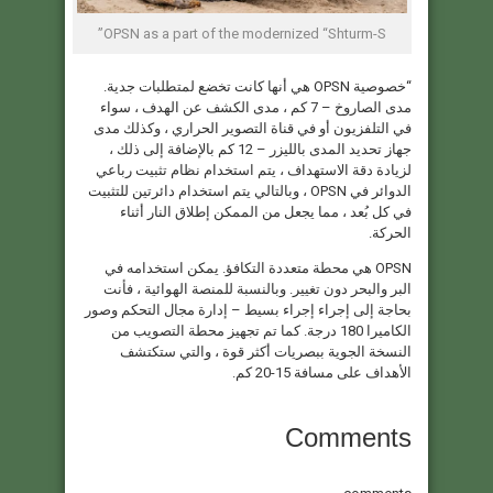
OPSN as a part of the modernized “Shturm-S”
“خصوصية OPSN هي أنها كانت تخضع لمتطلبات جدية.
مدى الصاروخ – 7 كم ، مدى الكشف عن الهدف ، سواء
في التلفزيون أو في قناة التصوير الحراري ، وكذلك مدى
جهاز تحديد المدى بالليزر – 12 كم بالإضافة إلى ذلك ،
لزيادة دقة الاستهداف ، يتم استخدام نظام تثبيت رباعي
الدوائر في OPSN ، وبالتالي يتم استخدام دائرتين للتثبيت
في كل بُعد ، مما يجعل من الممكن إطلاق النار أثناء
الحركة.
OPSN هي محطة متعددة التكافؤ. يمكن استخدامه في
البر والبحر دون تغيير. وبالنسبة للمنصة الهوائية ، فأنت
بحاجة إلى إجراء إجراء بسيط – إدارة مجال التحكم وصور
الكاميرا 180 درجة. كما تم تجهيز محطة التصويب من
النسخة الجوية ببصريات أكثر قوة ، والتي ستكتشف
الأهداف على مسافة 15-20 كم.
Comments