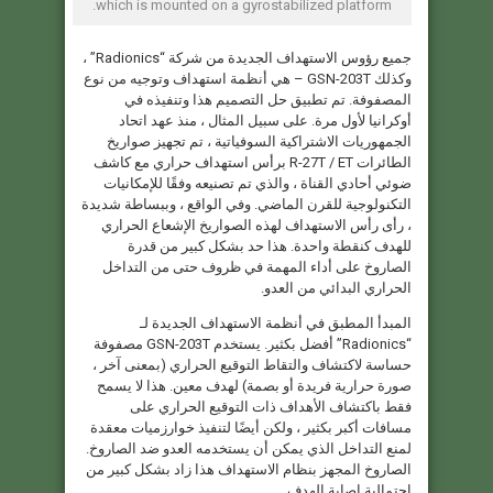
which is mounted on a gyrostabilized platform.
جميع رؤوس الاستهداف الجديدة من شركة “Radionics” ،
وكذلك GSN-203T – هي أنظمة استهداف وتوجيه من نوع
المصفوفة. تم تطبيق حل التصميم هذا وتنفيذه في
أوكرانيا لأول مرة. على سبيل المثال ، منذ عهد اتحاد
الجمهوريات الاشتراكية السوفياتية ، تم تجهيز صواريخ
الطائرات R-27T / ET برأس استهداف حراري مع كاشف
ضوئي أحادي القناة ، والذي تم تصنيعه وفقًا للإمكانيات
التكنولوجية للقرن الماضي. وفي الواقع ، وببساطة شديدة
، رأى رأس الاستهداف لهذه الصواريخ الإشعاع الحراري
للهدف كنقطة واحدة. هذا حد بشكل كبير من قدرة
الصاروخ على أداء المهمة في ظروف حتى من التداخل
الحراري البدائي من العدو.
المبدأ المطبق في أنظمة الاستهداف الجديدة لـ
“Radionics” أفضل بكثير. يستخدم GSN-203T مصفوفة
حساسة لاكتشاف والتقاط التوقيع الحراري (بمعنى آخر ،
صورة حرارية فريدة أو بصمة) لهدف معين. هذا لا يسمح
فقط باكتشاف الأهداف ذات التوقيع الحراري على
مسافات أكبر بكثير ، ولكن أيضًا لتنفيذ خوارزميات معقدة
لمنع التداخل الذي يمكن أن يستخدمه العدو ضد الصاروخ.
الصاروخ المجهز بنظام الاستهداف هذا زاد بشكل كبير من
احتمالية إصابة الهدف.