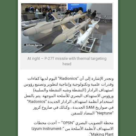
At right – Р-27Т missile with thermal targeting
head
وتجدر الإشارة إلى أن “Radionics” اليوم لديها كفاءات
وقدرات علمية وتكنولوجية وإنتاجية لتطوير وتصنيع رؤوس
استهداف الرادار (النشطة وشبه النشطة والسلبية)
ورؤوس الاستهداف البصري للأسلحة الموجهة. يتم بالفعل
استخدام أنظمة استهداف الرادار الجديدة “Radonics”
في صواريخ SAM الجديدة ، وكذلك في صاروخ كروز
“Neptune” المضاد للسفن.
محطة التصويب البصري “OPSN” – أحدث محطات
الاستهداف لأنظمة الأسلحة من “Izyum Instrument-
Making Plant”.