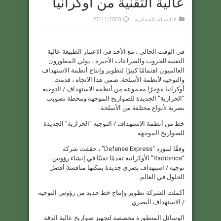
عالية التقنية من أوكرانيا
in
الصناعة العسكرية
27/11/2020
في الوقت الحالي ، مع الأخذ في الاعتبار الطبيعة عالية
التقنية للحروب والصراعات الأخيرة ، يولي المطورون
العالميون اهتمامًا كبيرًا لتطوير وإنتاج أنظمة الاستهداف
والتوجيه لأنظمة الأسلحة. ضمن هذا الاتجاه ، قدمت
أوكرانيا مؤخرًا مجموعة من أنظمة الاستهداف / التوجيه
“الحرارية” الجديدة للصواريخ الموجهة ومحطة تصويب
بصرية لأنواع مختلفة من الأسلحة.
خط من أنظمة الاستهداف / التوجيه “الحرارية” الجديدة
للصواريخ الموجهة
وفقًا لمورد “Defense Express” ، حققت شركة
“Radionics” الأوكرانية تقدمًا تقنيًا في إنشاء رؤوس
توجيه / استهداف بصري جديدة يمكنها منافسة أفضل
الحلول في العالم.
أكملت الشركة تطوير وإنتاج خط جديد من رؤوس التوجيه
/ الاستهداف البصري.
الوسائل المتطورة مخصصة لتجهيز صواريخ عالية الدقة