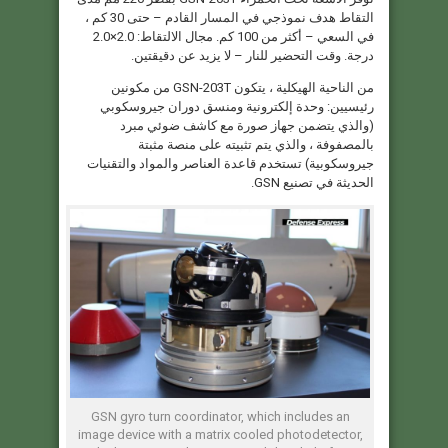
التقاط هدف نموذجي في المسار القادم – حتى 30 كم ،
في السعي – أكثر من 100 كم. مجال الالتقاط: 2.0×2.0
درجة. وقت التحضير للنار – لا يزيد عن دقيقتين.
من الناحية الهيكلية ، يتكون GSN-203T من مكونين
رئيسيين: وحدة إلكترونية ومنسق دوران جيروسكوبي
(والذي يتضمن جهاز صورة مع كاشف ضوئي مبرد
بالمصفوفة ، والذي يتم تثبيته على منصة مثبتة
جيروسكوبية) تستخدم قاعدة العناصر والمواد والتقنيات
الحديثة في تصنيع GSN.
GSN gyro turn coordinator, which includes an
image device with a matrix cooled photodetector,