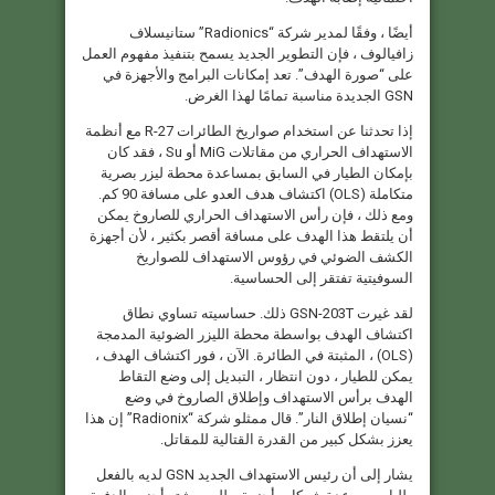
أيضًا ، وفقًا لمدير شركة “Radionics” ستانيسلاف
زافيالوف ، فإن التطوير الجديد يسمح بتنفيذ مفهوم العمل
على “صورة الهدف”. تعد إمكانات البرامج والأجهزة في
GSN الجديدة مناسبة تمامًا لهذا الغرض.
إذا تحدثنا عن استخدام صواريخ الطائرات R-27 مع أنظمة
الاستهداف الحراري من مقاتلات MiG أو Su ، فقد كان
بإمكان الطيار في السابق بمساعدة محطة ليزر بصرية
متكاملة (OLS) اكتشاف هدف العدو على مسافة 90 كم.
ومع ذلك ، فإن رأس الاستهداف الحراري للصاروخ يمكن
أن يلتقط هذا الهدف على مسافة أقصر بكثير ، لأن أجهزة
الكشف الضوئي في رؤوس الاستهداف للصواريخ
السوفيتية تفتقر إلى الحساسية.
لقد غيرت GSN-203T ذلك. حساسيته تساوي نطاق
اكتشاف الهدف بواسطة محطة الليزر الضوئية المدمجة
(OLS) ، المثبتة في الطائرة. الآن ، فور اكتشاف الهدف ،
يمكن للطيار ، دون انتظار ، التبديل إلى وضع التقاط
الهدف برأس الاستهداف وإطلاق الصاروخ في وضع
“نسيان إطلاق النار”. قال ممثلو شركة “Radionix” إن هذا
يعزز بشكل كبير من القدرة القتالية للمقاتل.
يشار إلى أن رئيس الاستهداف الجديد GSN لديه بالفعل