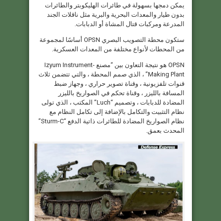
يمكن دمجها بسهولة في طائرات الهليكوبتر والطائرات
بدون طيار والمعدات البحرية والبرية مثل ناقلات الجند
المدرعة ومركبات قتال المشاة أو الدبابات.
ستكون محطة التصويب البصري OPSN أساسًا لمجموعة
من المحطات لأنواع مختلفة من المعدات العسكرية.
OPSN هو نتيجة التعاون بين “مصنع Izyum Instrument-
Making Plant” ، الذي صمم المحطة ، والتي تتضمن ثلاث
قنوات تلفزيونية ، وقناة تصوير حراري ، وجهاز ضبط
المسافة بالليزر ، وقناة تحكم في الصواريخ بالليزر
المضادة للدبابات ، وتصميم “Luch” المكتب ، الذي تولى
نظام التثبيت والتكامل بالإضافة إلى تكامل النظام مع
نظام الصواريخ المضادة للطائرات ذاتية الدفع “Sturm-C”
المحدث بعمق.