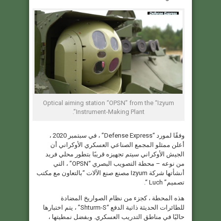
Optical aiming station “OPSN” from the “Izyum
Instrument-Making Plant”.
وفقًا لمورد “Defense Express” ، في سبتمبر 2020 ،
أعلن ممثلو المجمع الصناعي العسكري الأوكراني أن
الجيش الأوكراني سيتم تجهيزه قريبًا بتطور محلي فريد
من نوعه – محطة التصويب البصري “OPSN” ، التي
أنشأتها شركة Izyum مصنع صنع الآلات “بالتعاون مع مكتب
تصميم” Luch “.
هذه المحطة ، كجزء من نظام الصواريخ المضادة
للطائرات الحديثة ذاتية الدفع “Shturm-S” ، يتم اختبارها
حاليًا في مناطق التدريب العسكري. وبفضل نمطيتها ،