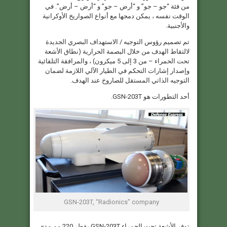
من فئة “جو – جو” و “أرض – جو” و “أرض – أرض”. في
الوقت نفسه ، يمكن دمجها مع أنواع الصواريخ الأوكرانية
والأجنبية.
تم تصميم رؤوس التوجيه / الاستهداف البصري الجديدة
لالتقاط الهدف من خلال البصمة الحرارية (نطاق الأشعة
تحت الحمراء – من 3 إلى 5 ميكرون) ، والمرافقة التلقائية
وإصدار إشارات التحكم في الطيار الآلي اللازمة لضمان
التوجيه الذاتي المستقل للصاروخ عند الهدف.
أحد التطورات هو GSN-203T.
GSN-203T, “Radionics” company
توفر الأشعة تحت الحمراء GSN-203T بقطر 220 مم مدى