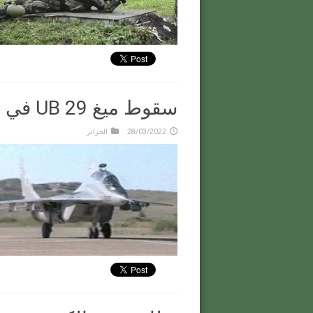
سقوط ميغ 29 UB في بوسفر
28/03/2022
الجزائر