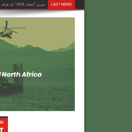
LAST NEWS
تمرين “إعصار 2026” بإن قزام: طائرة كرونشتات أوريون مُصوَّرة في العملية