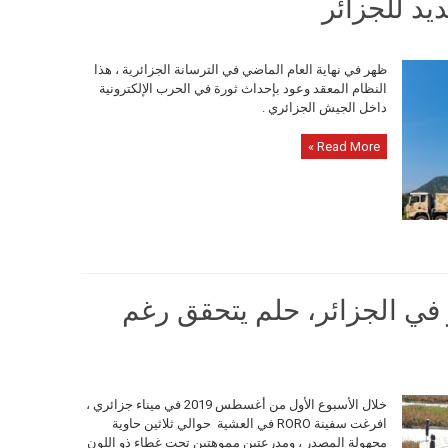
يد للجزائر
ظهر في نهاية العام الماضي في الترسانة الجزائرية ، هذا
النظام المعقد وعود بإحداث ثورة في الحرب الإلكترونية
داخل الجيش الجزائري .
Read More »
في الجزائر، حلم يتحقق رغم
خلال الأسبوع الأول من أغسطس 2019 في ميناء جزائري ،
افرغت سفينة RORO في العشية حوالي ثلاثين حاوية
مجهولة المصدر ، ومدرعتين مموهتين تحت غطاء ذو اللون