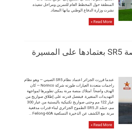
المنطقة حول المخطط العام للتمرين ومراحل تنفيذه.
نشرت وزارة الدفاع الوطني بيانها المعتاد.
Read More »
الجزائر تراهن على منصة SR5 بعتمادها على المسيرة
عندما قررت الجزائر اعتماد نظام SR5 الصيني — وهو نظام
راجمات متعددة العيارات طورته شركة Norinco — كان
الهدف واضحاً: امتلاك منصة مرنة يمكن تطويرها لمواجهة
التهديدات المتغيرة. فبفضل قدرته على إطلاق صواريخ من
عيار 122 مم وحتى صواريخ تكتيكية باليستية من عيار 300
مم، جسّد الـ SR5 الطموح الجزائري لبناء قدرات مدفعية
مرنة. مع الكشف عن الذخيرة التسكعية Feilong‑60A ...
Read More »