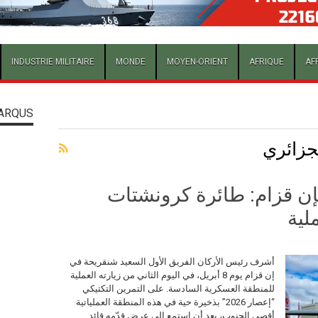
INDUSTRIE MILITAIRE
MONDE
MOYEN-ORIENT
AFRIQUE
AF
ARQUS
جزائري
ن “إعصار 2026” بإن قزام: طائرة كرونشتات
لية
أشرف رئيس الأركان الفريق الأول السعيد شنقريحة في
إن قزام يوم 8 أبريل، في اليوم الثاني من زيارته العملية
للمنطقة العسكرية السادسة. على التمرين التكتيكي
“إعصار 2026” بذخيرة حية في هذه المنطقة العملياتية
أقصى الجنوب، بعد أن استمع إلى عرض قدّمه قائد