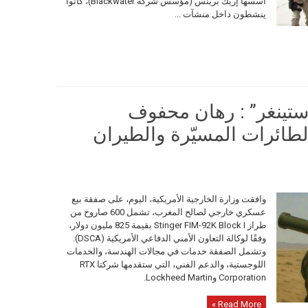
أسسها إريك برينس (مؤسس شركة Blackwater)، كانوا
ينشطون داخل منشآت ...
ستينغر” : رهان محفوف
طائرات المسيّرة والطيران
وافقت وزارة الخارجية الأمريكية، اليوم، على صفقة بيع
عسكري خارجي لصالح المغرب، تشمل 600 صاروخ من
طراز Stinger FIM-92K Block I بقيمة 825 مليون دولار،
وفقًا لوكالة التعاون الأمني الدفاعي الأمريكية (DSCA).
وتشمل الصفقة خدمات في مجالات الهندسة، والخدمات
اللوجستية، والدعم الفني، التي ستقدمها شركتا RTX
Corporation وLockheed Martin.
Read More »