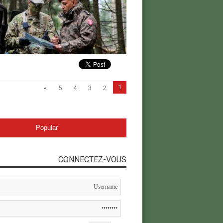
1
»
5
4
3
2
Popular
CONNECTEZ-VOUS