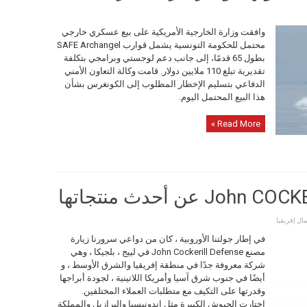
وافقت وزارة الخارجية الأمريكية على بيع عسكري خارجي
محتمل للحكومة التونسية يشمل قوارب SAFE Archangel
بطول 65 قدمًا، إلى جانب دعم لوجستي وبرامجي بتكلفة
تقديرية تبلغ 110 ملايين دولار. قامت وكالة التعاون الأمني
الدفاعي بتسليم الإخطار المطلوب إلى الكونغرس بشأن
هذا البيع المحتمل اليوم.
Read More »
ال إفريقيا
في إطار جولتنا الأوروبية ، كان من دواعي سرورنا زيارة
مصنع John Cockerill Defense في لييج ، بلجيكا ، وهي
شركة معروفة جدًا في منطقة إفريقيا والشرق الأوسط ، و
أيضًا في جنوب شرق آسيا وأمريكا اللاتينية ، لجودة أبراجها
وقدرتها على التكيف مع متطلبات العملاء المختلفين.
اختارت الجيوش الكبيرة مثل إندونيسيا والبرازيل والمملكة