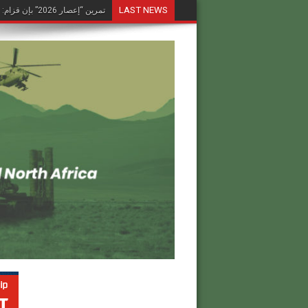
LAST NEWS
تمرين “إعصار 2026” بإن قزام: طائرة كرونشتات أوريون مُصوَّرة في العملية
الحرب في أوكرانيا وامتدادها الح