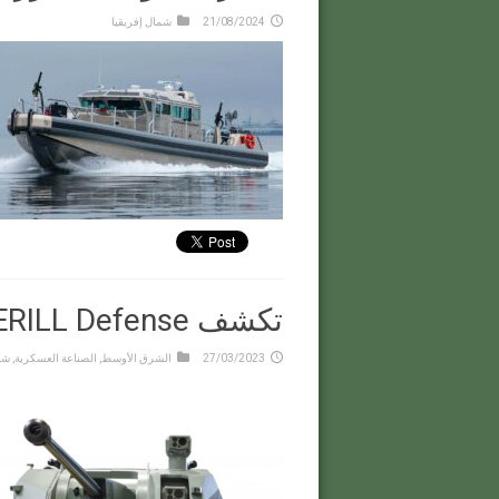
21/08/2024
شمال إفريقيا
تكشف John COCKERILL Defense عن أحدث منتجاتها
27/03/2023
الشرق الأوسط
,
الصناعة العسكرية
,
شم