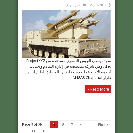
29/07/2019
شمال إفريقيا
سوف يتلقى الجيش المصري مساعدة من ProjectXYZ
Inc. ، وهي شركة متخصصة في إدارة التقادم وتحديث
أنظمة الأسلحة ، لتحديث قاذفاتها المضادة للطائرات من
طراز M48A3 Chaparral.
Read More »
9
8
7
«
...
« First
Page 9 of 39
11
10