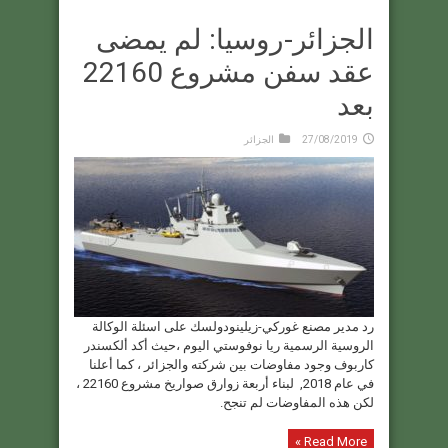
الجزائر-روسيا: لم يمضى
عقد سفن مشروع 22160
بعد
27/08/2019
الجزائر
رد مدير مصنع غوركي-زيلينودولسك على اسئلة الوكالة
الروسية الرسمية ريا نوفوستي اليوم ،حيث أكد ألكسندر
كاربوف وجود مفاوضات بين شركته والجزائر ، كما أعلنا
في عام 2018, لبناء أربعة زوارق صواريخ مشروع 22160 ،
لكن هذه المفاوضات لم تنجح.
Read More »