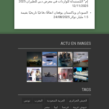
إم” المُستبدلة للواردات في معرض دبي للطيران 2025
12/11/2025
السودان وباكستان يوقعان اتفاقًا دفاعيًا تاريخيًا بقيمة
1.5 مليار دولار
24/08/2025
ACTU EN IMAGES
TAGS
الجيش الجزائري
العربية السعودية
المغرب
تونس
جيوش عربية
فرنسا
ليبيا
مصر