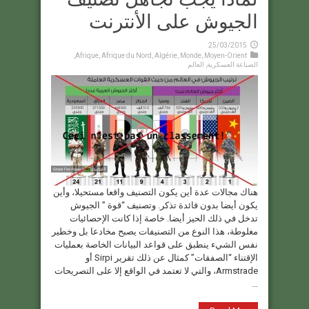
الجيوش على الأنترنت
25/03/2015
,
Afrique
,
Afrique du Nord
,
Algérie
,
Monde
,
Moyen-Orient
الصناعة العسكرية
,
العالم
هناك مجالات عدة أين يكون التصنيف واقعا مستحيلا، وأين
يكون أيضا بدون فائدة تذكر. وتصنيف “قوة ” الجيوش
تدخل في ذلك الحيز أيضا. خاصة إذا كانت الإحصائيات
مغلوطة، هذا النوع من التصنيفات يصبح مخادعا بل وخطير
نفس الشيء ينطبق على قواعد البيانات الخاصة بعمليات
الإقتناء “الصفقات” كمثال عن ذلك تقرير Sirpi أو
Armstrade، والتي لا تعتمد في الواقع إلا على التصريحات
...