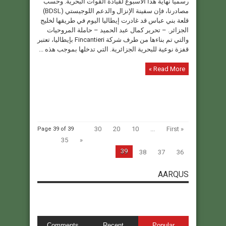
رسميا نهاية هذا الأسبوع لقيادة القوات البحرية. وحسب
مصادرنا، فإن سفينة الإنزال والدعم اللوجيستي (BDSL)
قلعة بني عباس قد غادرت إيطاليا اليوم في طريقها لخليج
الجزائر. – تحرير كمال عبد الحميد – حاملة المروحيات
والتي تم بناءها من طرف شركة Fincantieri بإيطاليا، تعتبر
قفزة نوعية للبحرية الجزائرية. التي تدخلها بموجب هذه ...
Read More »
30
20
10
...
« First
Page 39 of 39
35
«
39
38
37
36
AARQUS
Comments
Recent
Popular