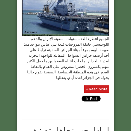
الجميع انتظرها لعدة سنوات ، سفينة الإنزال والدعم
اللوجيستي حاملة المروحيات قلعة بني عباس تتواجد منذ
صبيحة اليوم بمرفأ ميناء الجزائر. السفينة ترابط على
أحد أرصفة حراس السواحل المقابلة للواجهة البحرية
لمدينة الجزائر، ما جلب انتباه الفضوليين ما جعل الكثير
منهم يكسرون الحضر المفروض على القيام بالتقاط
الصور في هذه المنطقة الحساسة. السفينة تقوم حاليا
بجولة في الجزائر لعدة أيام، يتخللها ...
Read More »
لماذا يجب تجاهل تصنيف