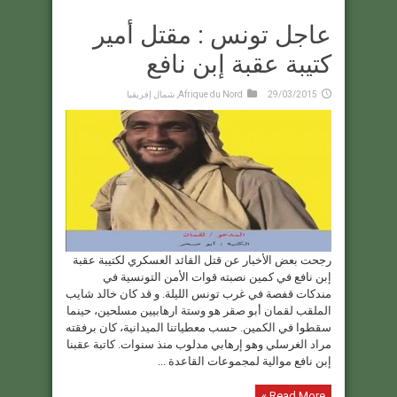
عاجل تونس : مقتل أمير
كتيبة عقبة إبن نافع
29/03/2015
Afrique du Nord
,
شمال إفريقيا
رجحت بعض الأخبار عن قتل القائد العسكري لكتيبة عقبة
إبن نافع في كمين نصبته قوات الأمن التونسية في
مندكات قفصة في غرب تونس الليلة. و قد كان خالد شايب
الملقب لقمان أبو صقر هو وستة ارهابيين مسلحين، حينما
سقطوا في الكمين. حسب معطياتنا الميدانية، كان برفقته
مراد الغرسلي وهو إرهابي مدلوب منذ سنوات. كاتبة عقبنا
إبن نافع موالية لمجموعات القاعدة ...
Read More »