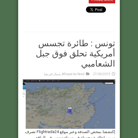
تونس : طائرة تجسس
أمريكية تحلق فوق جبل
الشعامبي
27/03/2015
Afrique du Nord
,
شمال إفريقيا
إكتشفنا بمحض الصدفة وعبر موقع Flightrada24 تصرف
مريب لطائرة مجهولة في سماء تونس. في الواقع