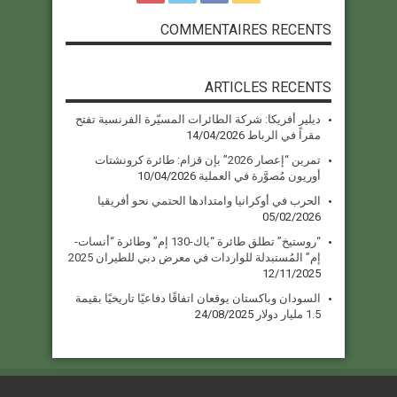
COMMENTAIRES RECENTS
ARTICLES RECENTS
ديلير أفريكا: شركة الطائرات المسيّرة الفرنسية تفتح
مقراً في الرباط
14/04/2026
تمرين “إعصار 2026” بإن قزام: طائرة كرونشتات
أوريون مُصوَّرة في العملية
10/04/2026
الحرب في أوكرانيا وامتدادها الحتمي نحو أفريقيا
05/02/2026
“روستيخ” تطلق طائرة “ياك-130 إم” وطائرة “أنسات-
إم” المُستبدلة للواردات في معرض دبي للطيران 2025
12/11/2025
السودان وباكستان يوقعان اتفاقًا دفاعيًا تاريخيًا بقيمة
1.5 مليار دولار
24/08/2025