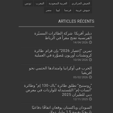
الجيش الجزائري
العربية السعودية
المغرب
تونس
جيوش عربية
فرنسا
ليبيا
مصر
ARTICLES RÉCENTS
ديلير أفريكا: شركة الطائرات المسيّرة
الفرنسية تفتح مقراً في الرباط
14/04/2026
تمرين “إعصار 2026” بإن قزام: طائرة
كرونشتات أوريون مُصوَّرة في العملية
10/04/2026
الحرب في أوكرانيا وامتدادها الحتمي نحو
أفريقيا
05/02/2026
“روستيخ” تطلق طائرة “ياك-130 إم” وطائرة
“أنسات-إم” المُستبدلة للواردات في معرض
دبي للطيران 2025
12/11/2025
السودان وباكستان يوقعان اتفاقًا دفاعيًا
تاريخيًا بقيمة 1.5 مليار دولار