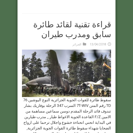
قراءة تقنية لقائد طائرة
سابق ومدرب طيران
13/04/2018
الجزائر
سقوط طائرة للقوات الجوية الجزائرية النوع اليوشين 76
TD رقم المتن 7T-WIV السرب 347 الرحلة بوفاريك بشار
تندوف قائد الرحلة المقدم دوسن سماعين مساهمة من
الامين F/Z القاعدة الجوية الاغواط طيار _ مدرب طيارين
في البداية انحني انحناءة خشوع واجلال ترحما على ارواح
الضحايا شهداء سقوط طائرة القوات الجوية الجزائرية,