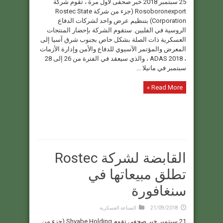
25 سبتمبر 2018 خبر صحفى لأول مرة ، تقوم شركة
Rosoboronexport (جزء من شركة Rostec State
Corporation) بتنظيم عرض واحد لشركات الدفاع
الروسية في الفلبين. ستقوم الشركة بإحضار المنتجات
العسكرية ذات الصلة بشكل خاص بجنوب شرق آسيا إلى
المعرض والمؤتمر الآسيوي للدفاع والأمن وإدارة الأزمات
، ADAS 2018 ، والذي سيعقد في الفترة من 26 إلى 28
سبتمبر في مانيلا ...
Read More »
القابضة لشركة Rostec
تطلق مبيعاتها في
سنغافورة
21/09/2018
الصناعة العسكرية
21 سبتمبر خبر صحفى تقوم Shvabe Holding (جزء من