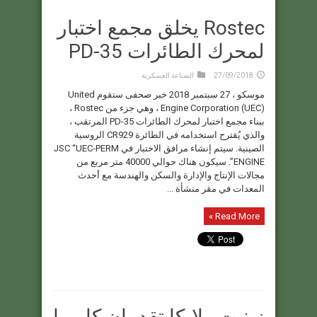
Rostec يخلق مجمع اختبار
لمحرك الطائرات PD-35
27/09/2018
الصناعة العسكرية
موسكو ، 27 سبتمبر 2018 خبر صحفى ستقوم United
Engine Corporation (UEC) ، وهي جزء من Rostec ،
ببناء مجمع اختبار لمحرك الطائرات PD-35 المرتقب ،
والذي يُقترح استخدامه في الطائرة CR929 الروسية
الصينية. سيتم إنشاء مرافق الاختبار في JSC “UEC-PERM
ENGINE”. سيكون هناك حوالي 40000 متر مربع من
مجالات الإنتاج والإدارة والسكن والهندسة مع أحدث
المعدات في مقر منشأة ...
Read More »
زينيت ولايكا تقدمان كاميرا