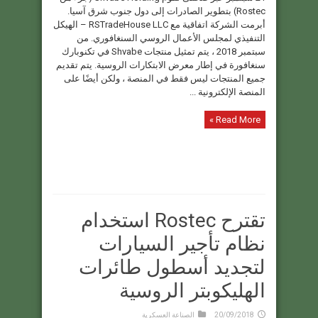
Rostec) بتطوير الصادرات إلى دول جنوب شرق آسيا.
أبرمت الشركة اتفاقية مع RSTradeHouse LLC – الهيكل
التنفيذي لمجلس الأعمال الروسي السنغافوري. من
سبتمبر 2018 ، يتم تمثيل منتجات Shvabe في تكنوبارك
سنغافورة في إطار معرض الابتكارات الروسية. يتم تقديم
جميع المنتجات ليس فقط في المنصة ، ولكن أيضًا على
المنصة الإلكترونية ...
Read More »
تقترح Rostec استخدام
نظام تأجير السيارات
لتجديد أسطول طائرات
الهليكوبتر الروسية
20/09/2018
الصناعة العسكرية