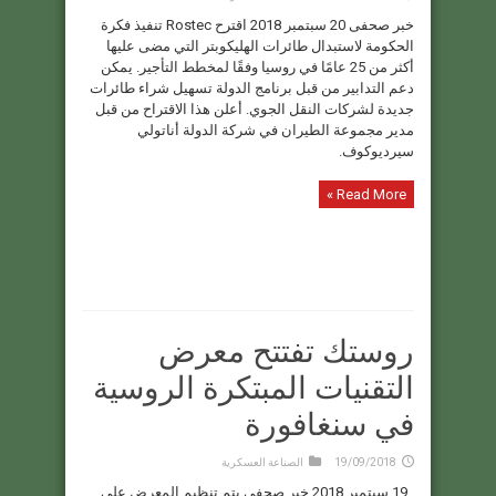
خبر صحفى 20 سبتمبر 2018 اقترح Rostec تنفيذ فكرة
الحكومة لاستبدال طائرات الهليكوبتر التي مضى عليها
أكثر من 25 عامًا في روسيا وفقًا لمخطط التأجير. يمكن
دعم التدابير من قبل برنامج الدولة تسهيل شراء طائرات
جديدة لشركات النقل الجوي. أعلن هذا الاقتراح من قبل
مدير مجموعة الطيران في شركة الدولة أناتولي
سيرديوكوف.
Read More »
روستك تفتتح معرض
التقنيات المبتكرة الروسية
في سنغافورة
19/09/2018
الصناعة العسكرية
19 سبتمبر 2018 خبر صحفى يتم تنظيم المعرض على