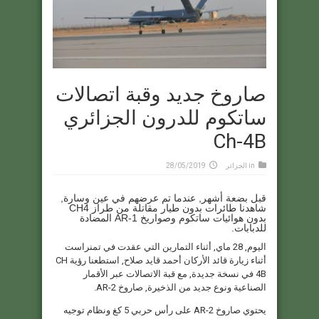
صاروخ جديد وقبة اتصالات
ساتكوم للدرون الجزائري
Ch-4B
in
الجزائر
28/05/2019
قبل بضعة أشهر, عندما تم عرضهم في عين وسارة,
شاهدنا طائرات بدون طيار مقاتلة من طراز CH4
بدون هوائيات ساتكوم وصواريخ AR-1 المضادة
للدبابات.
اليوم, 28 ماي, أثناء التمارين التي عقدت في تمنراست
أثناء زيارة قائد الأركان أحمد قايد صلاح, استطعنا رؤية CH
4B في نسخة جديدة, مع قبة الاتصالات عبر الأقمار
الصناعية ونوع جديد من الذخيرة, صاروخ AR-2.
يحتوي صاروخ AR-2 على رأس حربي 5 كغ ونظام توجيه