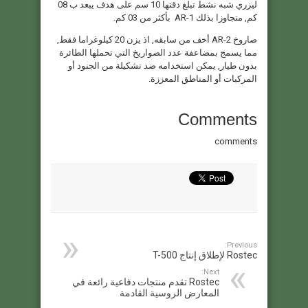
ليزري شبه نشط تبلغ دقتها 10 سم على هدف يبعد ب 08
كم, متجاوزا بذلك AR-1 بأكثر من 03 كم.
صاروخ AR-2 أخف من سابقه, اذ يزن 20 كيلوغراما فقط,
مما يسمج بمضاعفة عدد الصواريخ التي تحملها الطائرة
بدون طيار, يمكن استخدامه ضد تشكيلة من الجنود أو
المركبات أو المناطق المعززة.
Comments
comments
Previous:
Rostec لإطلاق إنتاج T-500
Next:
Rostec تقدم منتجات دفاعية رائعة في
المعارض الروسية القادمة